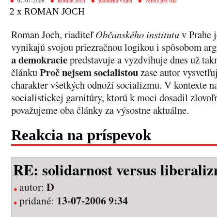
07-07-2006
Roman Joch
Kultúrna vojna
verzia pre tlač
2 x ROMAN JOCH
Roman Joch, riaditeľ
Občanského institutu
v Prahe j
vynikajú svojou priezračnou logikou i spôsobom a
a demokracie
predstavuje a vyzdvihuje dnes už ta
Proč nejsem socialistou
článku
zase autor vysvetľu
charakter všetkých odnoží socializmu. V kontexte n
socialistickej garnitúry, ktorú k moci dosadil zlovoľ
považujeme oba články za výsostne aktuálne.
Reakcia na príspevok
RE: solidarnost versus liberali
D
autor:
13-07-2006 9:34
pridané: