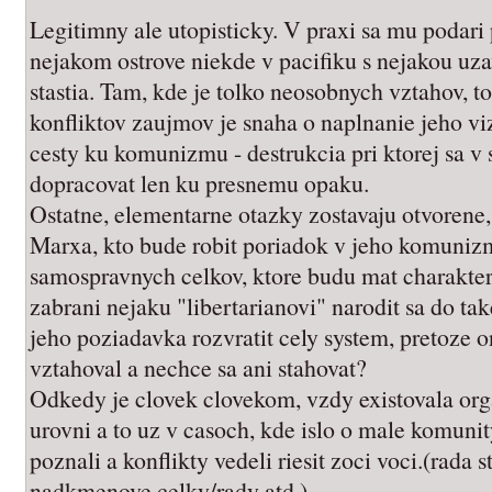
Legitimny ale utopisticky. V praxi sa mu podari 
nejakom ostrove niekde v pacifiku s nejakou uz
stastia. Tam, kde je tolko neosobnych vztahov, to
konfliktov zaujmov je snaha o naplnanie jeho vi
cesty ku komunizmu - destrukcia pri ktorej sa v 
dopracovat len ku presnemu opaku.
Ostatne, elementarne otazky zostavaju otvorene, 
Marxa, kto bude robit poriadok v jeho komuniz
samospravnych celkov, ktore budu mat charakte
zabrani nejaku "libertarianovi" narodit sa do ta
jeho poziadavka rozvratit cely system, pretoze 
vztahoval a nechce sa ani stahovat?
Odkedy je clovek clovekom, vzdy existovala org
urovni a to uz v casoch, kde islo o male komuni
poznali a konflikty vedeli riesit zoci voci.(rada 
nadkmenove celky/rady atd.)