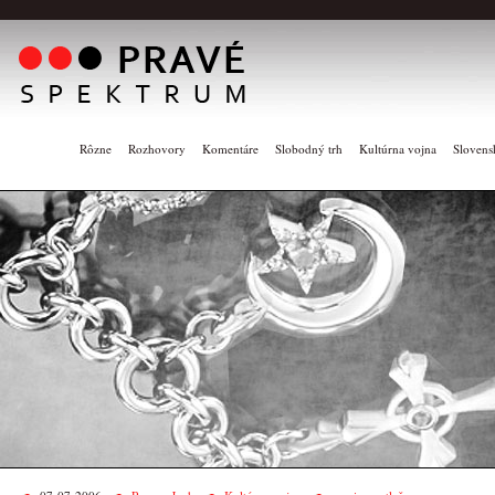
Rôzne
Rozhovory
Komentáre
Slobodný trh
Kultúrna vojna
Slovens