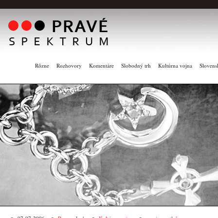
Rôzne
Rozhovory
Komentáre
Slobodný trh
Kultúrna vojna
Slovens