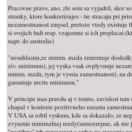
Pracovne pravo, ano, zle som sa vyjadril, skor s
stranky, ktore konkretizujes - tie stracaju pri pr
nezamestnanost zmysel, pretoze vtedy existuje t
si svojich ludi resp. vzajomne si ich preplacat.(k
napr. do australie)
"nesuhlasim,ze minim. mzda zmiernuje dosledky
ziv. minimum), jej vyska vsak ovplyvnuje nezame
minim. mzda, tym je vyssia zamestnanost), na 
garantuje urcite minimum."
V principe mas pravdu aj v tomto, zavislost tam 
chapal v kontexte pozitivneho narastu zamestnan
V USA sa robil vyskum, kde sa dokazalo, ze nep
zvysenie minimalnej mzdy(samozrejme, ak nie j
"nestihne" trh zareagovat a vplyv na zvysenie n