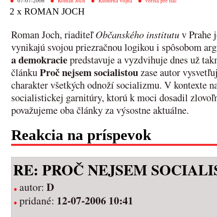
07-07-2006
Roman Joch
Kultúrna vojna
verzia pre tlač
2 x ROMAN JOCH
Roman Joch, riaditeľ
Občanského institutu
v Prahe j
vynikajú svojou priezračnou logikou i spôsobom a
a demokracie
predstavuje a vyzdvihuje dnes už ta
Proč nejsem socialistou
článku
zase autor vysvetľu
charakter všetkých odnoží socializmu. V kontexte n
socialistickej garnitúry, ktorú k moci dosadil zlovoľ
považujeme oba články za výsostne aktuálne.
Reakcia na príspevok
RE: PROČ NEJSEM SOCIAL
D
autor:
12-07-2006 10:41
pridané: