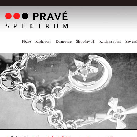
Rôzne
Rozhovory
Komentáre
Slobodný trh
Kultúrna vojna
Slovens