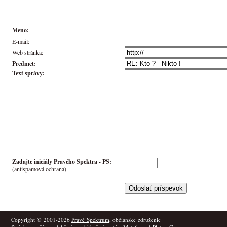
Meno:
E-mail:
Web stránka:
Predmet:
Text správy:
Zadajte iniciály Pravého Spektra -
PS
:
(antispamová ochrana)
Copyright © 2001-2026
Pravé Spektrum
, občianske združenie