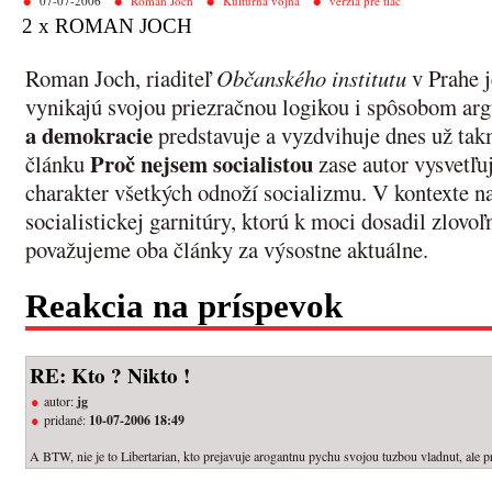
07-07-2006
Roman Joch
Kultúrna vojna
verzia pre tlač
2 x ROMAN JOCH
Roman Joch, riaditeľ
Občanského institutu
v Prahe j
vynikajú svojou priezračnou logikou i spôsobom a
a demokracie
predstavuje a vyzdvihuje dnes už ta
Proč nejsem socialistou
článku
zase autor vysvetľu
charakter všetkých odnoží socializmu. V kontexte n
socialistickej garnitúry, ktorú k moci dosadil zlovoľ
považujeme oba články za výsostne aktuálne.
Reakcia na príspevok
RE: Kto ? Nikto !
autor:
jg
pridané:
10-07-2006 18:49
A BTW, nie je to Libertarian, kto prejavuje arogantnu pychu svojou tuzbou vladnut, ale pr