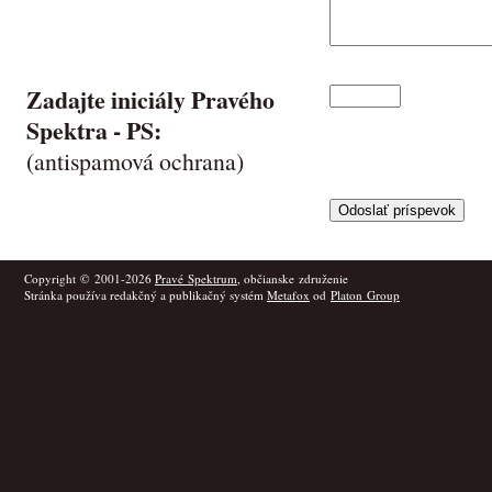
Zadajte iniciály Pravého
Spektra -
PS
:
(antispamová ochrana)
Copyright © 2001-2026
Pravé Spektrum
, občianske združenie
Stránka používa redakčný a publikačný systém
Metafox
od
Platon Group