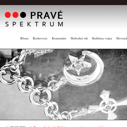
Rôzne
Rozhovory
Komentáre
Slobodný trh
Kultúrna vojna
Slovens