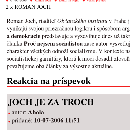
07-07-2006
Roman Joch
Kultúrna vojna
verzia pre tlač
2 x ROMAN JOCH
Roman Joch, riaditeľ
Občanského institutu
v Prahe j
vynikajú svojou priezračnou logikou i spôsobom a
a demokracie
predstavuje a vyzdvihuje dnes už ta
Proč nejsem socialistou
článku
zase autor vysvetľu
charakter všetkých odnoží socializmu. V kontexte n
socialistickej garnitúry, ktorú k moci dosadil zlovoľ
považujeme oba články za výsostne aktuálne.
Reakcia na príspevok
JOCH JE ZA TROCH
Ahola
autor:
10-07-2006 11:51
pridané: