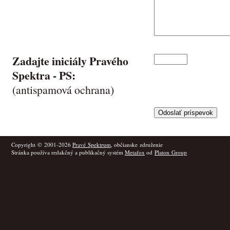
Zadajte iniciály Pravého
Spektra -
PS
:
(antispamová ochrana)
Copyright © 2001-2026
Pravé Spektrum
, občianske združenie
Stránka používa redakčný a publikačný systém
Metafox
od
Platon Group