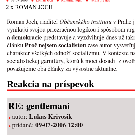
07-07-2006
Roman Joch
Kultúrna vojna
verzia pre tlač
2 x ROMAN JOCH
Roman Joch, riaditeľ
Občanského institutu
v Prahe j
vynikajú svojou priezračnou logikou i spôsobom a
a demokracie
predstavuje a vyzdvihuje dnes už ta
Proč nejsem socialistou
článku
zase autor vysvetľu
charakter všetkých odnoží socializmu. V kontexte n
socialistickej garnitúry, ktorú k moci dosadil zlovoľ
považujeme oba články za výsostne aktuálne.
Reakcia na príspevok
RE: gentlemani
Lukas Krivosik
autor:
09-07-2006 12:00
pridané: