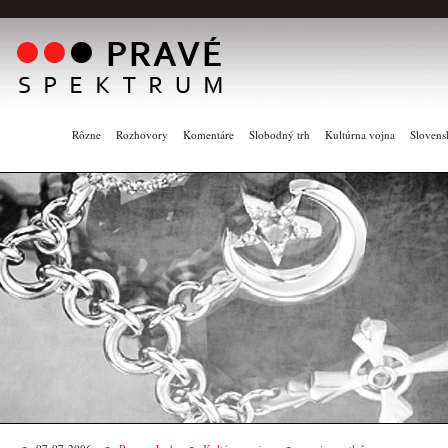
Rôzne
Rozhovory
Komentáre
Slobodný trh
Kultúrna vojna
Slovens