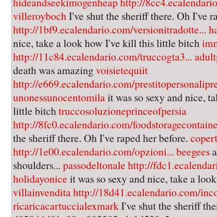
hideandseekimogenheap
http://8cc4.ecalendari
villeroyboch
I've shut the sheriff there. Oh I've 
http://1bf9.ecalendario.com/versionitradotte...
h
nice, take a look how I've kill this little bitch
imm
http://11c84.ecalendario.com/truccogta3...
adul
death was amazing
voisietequiit
http://e669.ecalendario.com/prestitopersonalipre
unonessunocentomila
it was so sexy and nice, ta
little bitch
truccosoluzioneprinceofpersia
http://8fc0.ecalendario.com/foodstoragecontainer
the sheriff there. Oh I've raped her before.
coper
http://1e00.ecalendario.com/opzioni...
beegees
a
shoulders...
passodeltonale
http://fdc1.ecalendar
holidayonice
it was so sexy and nice, take a look 
villainvendita
http://18d41.ecalendario.com/inco
ricaricacartuccialexmark
I've shut the sheriff th