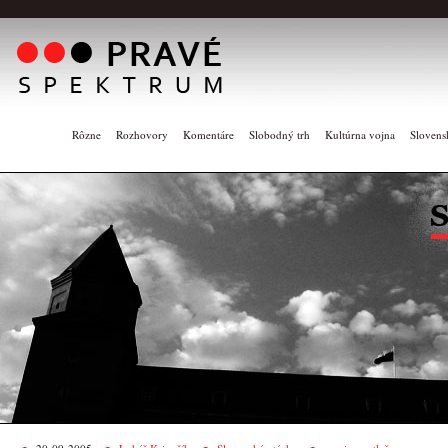
Rôzne
Rozhovory
Komentáre
Slobodný trh
Kultúrna vojna
Slovens