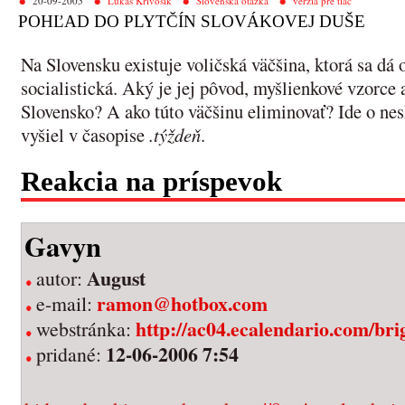
20-09-2005
Lukáš Krivošík
Slovenská otázka
verzia pre tlač
POHĽAD DO PLYTČÍN SLOVÁKOVEJ DUŠE
Na Slovensku existuje voličská väčšina, ktorá sa dá 
socialistická. Aký je jej pôvod, myšlienkové vzorce a
Slovensko? A ako túto väčšinu eliminovať? Ide o nes
vyšiel v časopise
.týždeň
.
Reakcia na príspevok
Gavyn
August
autor:
ramon@hotbox.com
e-mail:
http://ac04.ecalendario.com/bri
webstránka:
12-06-2006 7:54
pridané: