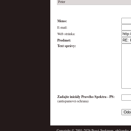
Peter
Meno:
E-mail:
Web stránka:
Predmet:
Text správy:
Zadajte iniciály Pravého Spektra -
PS
:
(antispamová ochrana)
Copyright © 2001-2026
Pravé Spektrum
, občianske 