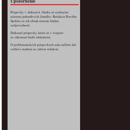
Upozornenie
Príspevky v diskusii k článku sú osobnými
názormi jednotlivých čitateľov. Redakcia Pravého
Spektra za ich obsah nenesie žiadnu
zodpovednosť.
Diskusné príspevky, ktoré sú v rozpore
so zákonom budú odstránené.
O problematických príspevkoch nám môžete dať
vedieť e-mailom na adresu redakcie.