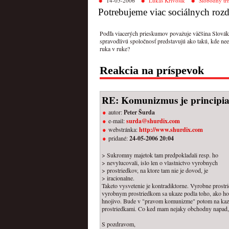
14-05-2006
Lukáš Krivošík
Slobodný tr
Potrebujeme viac sociálnych rozd
Podľa viacerých prieskumov považuje väčšina Slováko
spravodlivú spoločnosť predstavujú ako takú, kde ne
ruka v ruke?
Reakcia na príspevok
RE: Komunizmus je principia
autor:
Peter Šurda
e-mail:
surda@shurdix.com
webstránka:
http://www.shurdix.com
pridané:
24-05-2006 20:04
> Sukromny majetok tam predpokladali resp. ho
> nevylucovali, islo len o vlastnictvo vyrobnych
> prostriedkov, na ktore tam nie je dovod, je
> iracionalne.
Taketo vysvetenie je kontradiktorne. Vyrobne prostri
vyrobnym prostriedkom sa ukaze podla toho, ako ho 
hnojivo. Bude v "pravom komunizme" potom na kazdo
prostriedkami. Co ked mam nejaky obchodny napad, b
S pozdravom,