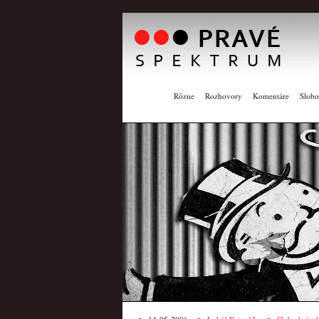
Rôzne
Rozhovory
Komentáre
Slobo