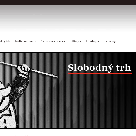
dný trh
Kultúrna vojna
Slovenská otázka
EUtópia
Ideológia
Ficoviny