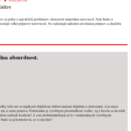
h
verzia pre tlač
ielov
v za jeden z najväčších problémov súčasnosti materiálnu nerovnosť. Naši ľudia si
existujú veľké príjmové nerovnosti. No nekráčajú náhodou nivelizácia príjmov a chudoba
lna absurdnost.
edky totiz nie su nejakymi objektivne definovamymi objektmi a cinnostami, ci je nieco
ten ci onen pouziva. Potencialne je vyrobnym prostriedkom vsetko. Aj z hovna sa da robit
m zachode kontrola? A este problematickejsie je to s imaterialnymi vyrobnymi
ude sa aj kontrolovat, co si myslim?