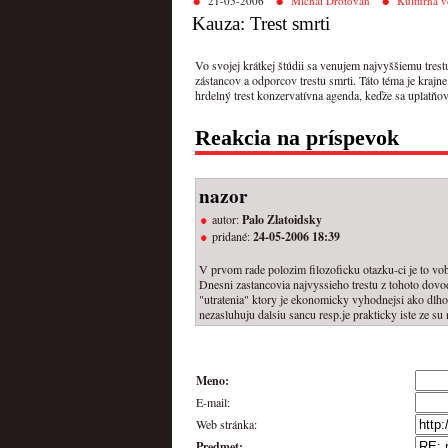
21-05-2006
Michal Drotován
Kultúrna v
Kauza: Trest smrti
Vo svojej krátkej štúdii sa venujem najvyššiemu tres
zástancov a odporcov trestu smrti. Táto téma je krajne
hrdelný trest konzervatívna agenda, keďže sa uplatňov
Reakcia na príspevok
nazor
autor:
Palo Zlatoidsky
pridané:
24-05-2006 18:39
V prvom rade polozim filozoficku otazku-ci je to vob
Dnesni zastancovia najvyssieho trestu z tohoto dovod
"utratenia" ktory je ekonomicky vyhodnejsi ako dlhod
nezasluhuju dalsiu sancu resp.je prakticky iste ze su
Meno:
E-mail:
Web stránka:
Predmet: