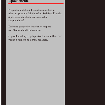
Upozornenie
Príspevky v diskusii k článku sú osobnými
názormi jednotlivých čitateľov. Redakcia Pravého
Spektra za ich obsah nenesie žiadnu
zodpovednosť.
Diskusné príspevky, ktoré sú v rozpore
so zákonom budú odstránené.
O problematických príspevkoch nám môžete dať
vedieť e-mailom na adresu redakcie.