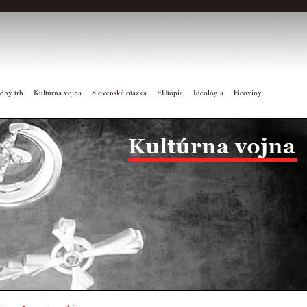
dný trh
Kultúrna vojna
Slovenská otázka
EUtópia
Ideológia
Ficoviny