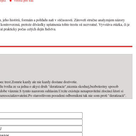
ojna
verzia pre tlač
tu, jeho histórii, formám a pohľadu naň v súčasnosti. Zároveň stručne analyzujem názory
 kontroverzná, pretože dôsledky uplatnenia tohto trestu sú nezvratné. Vyvstáva otázka, či je
al prakticky počas celých dejín ľudstva.
ec trest.Zomrie kazdy ale nie kazdy dostane dozivotie.
u tvrdia ze sa jedna o akysi druh "deratizacie",nicenia skodnej,bezbolestny sposob
obe väzenie.S tymto nazorom suhlasim.Urcite existuju nenapravitelni zlocinci ktori si
 neresocializovatelni.Po starostlivom posudeni odbornikmi tak nie som proti "deratizacii".