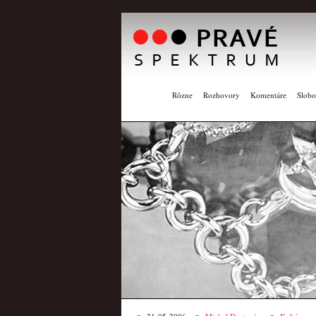
Rôzne
Rozhovory
Komentáre
Slobo