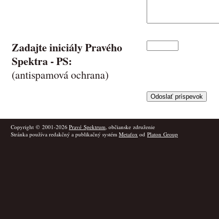
Zadajte iniciály Pravého
Spektra -
PS
:
(antispamová ochrana)
Copyright © 2001-2026
Pravé Spektrum
, občianske združenie
Stránka používa redakčný a publikačný systém
Metafox
od
Platon Group