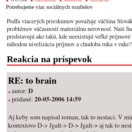
14-05-2006
Lukáš Krivošík
Slobodný trh
verzia pre tlač
Potrebujeme viac sociálnych rozdielov
Podľa viacerých prieskumov považuje väčšina Slovák
problémov súčasnosti materiálnu nerovnosť. Naši ľud
predstavujú ako takú, kde neexistujú veľké príjmové
náhodou nivelizácia príjmov a chudoba ruka v ruke?
Reakcia na príspevok
RE: to brain
D
autor:
20-05-2006 14:59
pridané:
Aj keby som napisal roman, tak to nestaci. V mi
kontextovo D-> Jgalt-> D-> Jgalt-> aj tak to nest