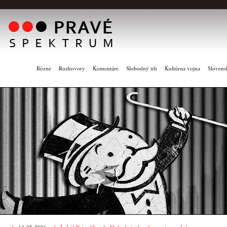
Rôzne
Rozhovory
Komentáre
Slobodný trh
Kultúrna vojna
Slovens