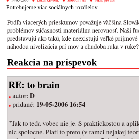
14-05-2006
Lukáš Krivošík
Slobodný trh
verzia pre tlač
Potrebujeme viac sociálnych rozdielov
Podľa viacerých prieskumov považuje väčšina Slovák
problémov súčasnosti materiálnu nerovnosť. Naši ľud
predstavujú ako takú, kde neexistujú veľké príjmové
náhodou nivelizácia príjmov a chudoba ruka v ruke?
Reakcia na príspevok
RE: to brain
D
autor:
19-05-2006 16:54
pridané:
"Tak to teda vobec nie je. S praktickostou a apl
nic spolocne. Plati to preto (v ramci nejakej teor