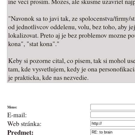
ine veci prosim. Mozes, ale skusme uzavriet naj
"Navonok sa to javi tak, ze spolocenstva/firmy/s
od jednotlivcov oddelenu, volu, bez toho, aby j
lokalizovat. Preto aj je bez problemov mozne po
kona", "stat kona"."
Keby si pozorne cital, co pisem, tak si mohol us
tam, kde vysvetlujem, kedy je ona personofikac
je prakticka, kde nas nezvedie.
Meno:
E-mail:
Web stránka:
Predmet: