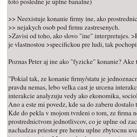
toto posledne je uplne banalne)
>> Neexistuje konanie firmy ine, ako prostredn
>> nejakych osob pod firmu zastresenych.
>Zavisi od toho, ako slovo "ine" interpretujes. >
je vlastnostou >specifickou pre ludi, tak pochop
Poznas Peter aj ine ako "fyzicke" konanie? Ake 
"Pokial tak, ze konanie firmy/statu je jednoznac
pravdu nemas, lebo velka cast je urcena interakci
interakcie analyzuju vedy ako ekonomika, sociol
Ano a este mi povedz, kde sa do zaberu dostalo 
Kde do pekla v mojom tvrdeni o tom, ze firma 
prostrednictvom jednotlivcov, co je uplne od za
nachadzas priestor pre hentu uplne zbytocnu uv