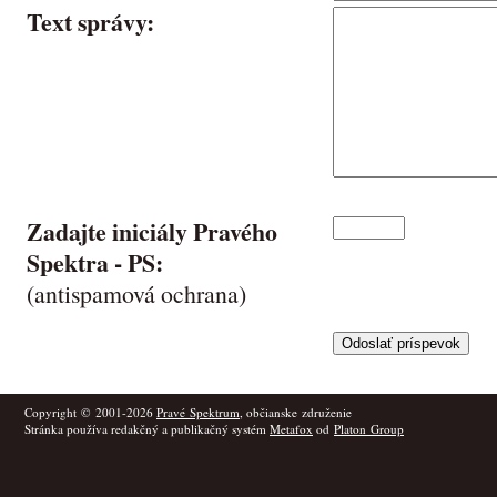
Text správy:
Zadajte iniciály Pravého
Spektra -
PS
:
(antispamová ochrana)
Copyright © 2001-2026
Pravé Spektrum
, občianske združenie
Stránka používa redakčný a publikačný systém
Metafox
od
Platon Group