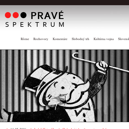
Rôzne
Rozhovory
Komentáre
Slobodný trh
Kultúrna vojna
Slovens