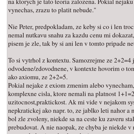
na ktorych je tato teoria zalozena. Pokial nejak
vynechas, zrazu to platit nebude."
Nie Peter, predpokladam, ze keby si co i len tro
nemal nutkavu snahu za kazdu cenu mi dokazat,
pisem je zle, tak by si ani len v tomto pripade n
To si vytrhol z kontextu. Samozrejme ze 2+2=4 
odvodene/zdovodnene, v kontexte hovorim o tom
ako axiomu, ze 2+2=5.
Pokial nejake z exiom zmenim alebo vynecham, s
komplexne cisla, ktore nemali na platnost 1+1=2
uzitocnost,praktickost. Ak mi vide v nejakom sy
nepkratickej ako napr. to, ze jablko leti nahor 
bol zle zvoleny, niekde sa na ceste ku zaveru s
prebudovat. A nie naopak, ze chyba je niekde v r