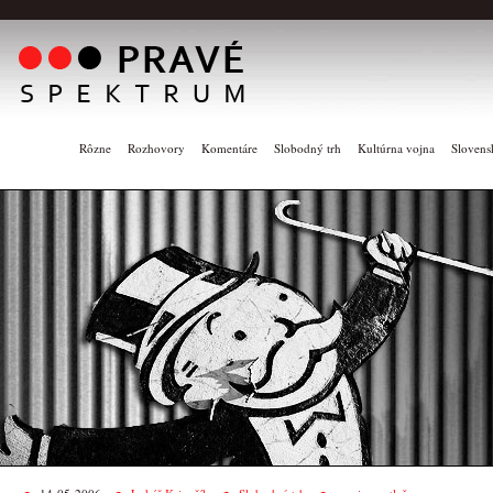
Rôzne
Rozhovory
Komentáre
Slobodný trh
Kultúrna vojna
Slovens