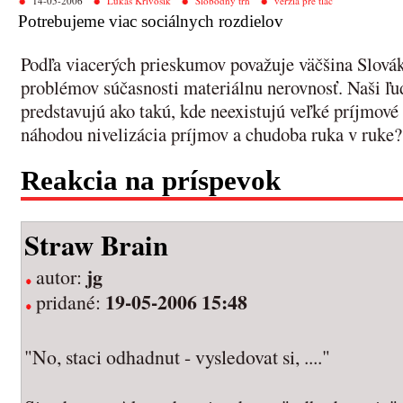
14-05-2006
Lukáš Krivošík
Slobodný trh
verzia pre tlač
Potrebujeme viac sociálnych rozdielov
Podľa viacerých prieskumov považuje väčšina Slovák
problémov súčasnosti materiálnu nerovnosť. Naši ľud
predstavujú ako takú, kde neexistujú veľké príjmové
náhodou nivelizácia príjmov a chudoba ruka v ruke?
Reakcia na príspevok
Straw Brain
jg
autor:
19-05-2006 15:48
pridané:
"No, staci odhadnut - vysledovat si, ...."