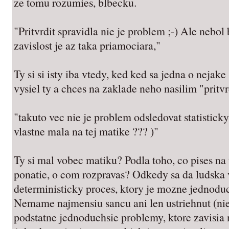
ze tomu rozumies, blbecku.
"Pritvrdit spravidla nie je problem ;-) Ale nebol 
zavislost je az taka priamociara,"
Ty si si isty iba vtedy, ked ked sa jedna o nejake
vysiel ty a chces na zaklade neho nasilim "pritv
"takuto vec nie je problem odsledovat statisticky 
vlastne mala na tej matike ??? )"
Ty si mal vobec matiku? Podla toho, co pises n
ponatie, o com rozpravas? Odkedy sa da ludska 
deterministicky proces, ktory je mozne jednodu
Nemame najmensiu sancu ani len ustriehnut (nie
podstatne jednoduchsie problemy, ktore zavisia 