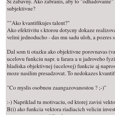
Si zabavny. Ako zabranis, aby to "odhadovanie"
subjektivne?
""Ako kvantifikujes talent?"
Ako efektivitu s ktorou dotycny dokaze realizova
velmi jednoducho - das mu sadu uloh, a pozres si
Dal som ti otazku ako objektivne porovnavas (va
ucelovu funkciu napr. u farara a u jadroveho fyz
hladiska objektivnej (ucelovej) funkcie aj napro
moze nasilim presadzovat. To nedokazes kvantif
"Co myslis osobnou zaangazovanostou ? ;-)"
:-) Napriklad tu motivaciu, od ktorej zavisi vekt
B(i) ako funkcia vektora riadiacich velicin invest