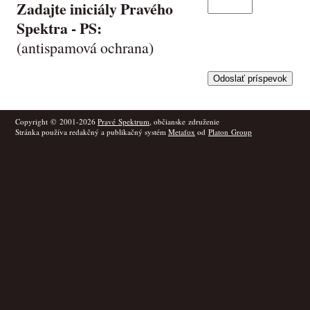
Zadajte iniciály Pravého
Spektra -
PS
:
(antispamová ochrana)
Copyright © 2001-2026
Pravé Spektrum
, občianske združenie
Stránka používa redakčný a publikačný systém
Metafox
od
Platon Group