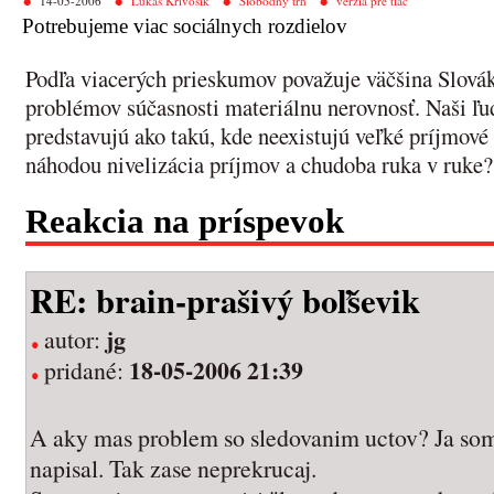
14-05-2006
Lukáš Krivošík
Slobodný trh
verzia pre tlač
Potrebujeme viac sociálnych rozdielov
Podľa viacerých prieskumov považuje väčšina Slovák
problémov súčasnosti materiálnu nerovnosť. Naši ľud
predstavujú ako takú, kde neexistujú veľké príjmové
náhodou nivelizácia príjmov a chudoba ruka v ruke?
Reakcia na príspevok
RE: brain-prašivý boľševik
jg
autor:
18-05-2006 21:39
pridané:
A aky mas problem so sledovanim uctov? Ja som
napisal. Tak zase neprekrucaj.