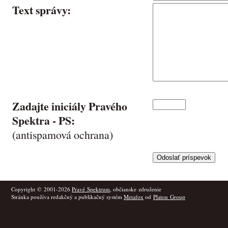
Text správy:
Zadajte iniciály Pravého
Spektra -
PS
:
(antispamová ochrana)
Copyright © 2001-2026
Pravé Spektrum
, občianske združenie
Stránka používa redakčný a publikačný systém
Metafox
od
Platon Group