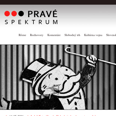
Rôzne
Rozhovory
Komentáre
Slobodný trh
Kultúrna vojna
Slovens