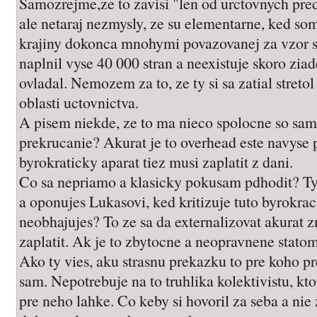
Samozrejme,ze to zavisi "len od urctovnych pre
ale netaraj nezmysly, ze su elementarne, ked som
krajiny dokonca mnohymi povazovanej za vzor s
naplnil vyse 40 000 stran a neexistuje skoro zia
ovladal. Nemozem za to, ze ty si sa zatial stretol
oblasti uctovnictva.
A pisem niekde, ze to ma nieco spolocne so sa
prekrucanie? Akurat je to overhead este navyse
byrokraticky aparat tiez musi zaplatit z dani.
Co sa nepriamo a klasicky pokusam pdhodit? Ty 
a oponujes Lukasovi, ked kritizuje tuto byrokrac
neobhajujes? To ze sa da externalizovat akurat 
zaplatit. Ak je to zbytocne a neopravnene stato
Ako ty vies, aku strasnu prekazku to pre koho p
sam. Nepotrebuje na to truhlika kolektivistu, kto
pre neho lahke. Co keby si hovoril za seba a nie 