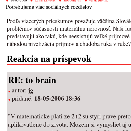
14-05-2006
Lukáš Krivošík
Slobodný trh
verzia pre tlač
Potrebujeme viac sociálnych rozdielov
Podľa viacerých prieskumov považuje väčšina Slovák
problémov súčasnosti materiálnu nerovnosť. Naši ľud
predstavujú ako takú, kde neexistujú veľké príjmové
náhodou nivelizácia príjmov a chudoba ruka v ruke?
Reakcia na príspevok
RE: to brain
jg
autor:
18-05-2006 18:36
pridané:
"V matematicke plati ze 2+2 su styri prave preto,
aplikovatlene do zivota. Mozem si vymysliet aj 