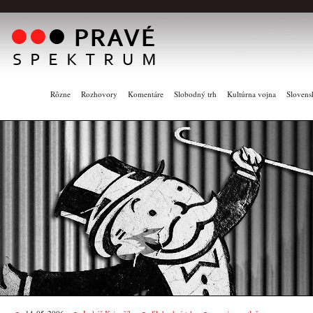
Rôzne
Rozhovory
Komentáre
Slobodný trh
Kultúrna vojna
Slovens