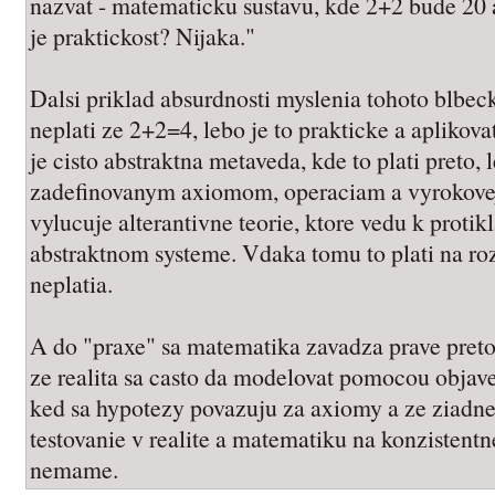
nazvat - matematicku sustavu, kde 2+2 bude 20 a
je praktickost? Nijaka."
Dalsi priklad absurdnosti myslenia tohoto blbe
neplati ze 2+2=4, lebo je to prakticke a aplikov
je cisto abstraktna metaveda, kde to plati preto,
zadefinovanym axiomom, operaciam a vyrokovej
vylucuje alterantivne teorie, ktore vedu k pro
abstraktnom systeme. Vdaka tomu to plati na rozd
neplatia.
A do "praxe" sa matematika zavadza prave preto,
ze realita sa casto da modelovat pomocou objav
ked sa hypotezy povazuju za axiomy a ze ziadne 
testovanie v realite a matematiku na konzistentn
nemame.