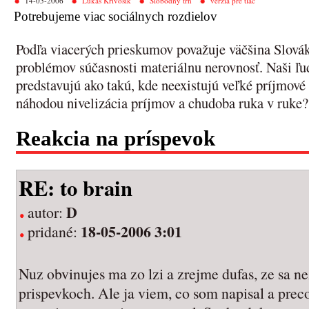
14-05-2006
Lukáš Krivošík
Slobodný trh
verzia pre tlač
Potrebujeme viac sociálnych rozdielov
Podľa viacerých prieskumov považuje väčšina Slovák
problémov súčasnosti materiálnu nerovnosť. Naši ľud
predstavujú ako takú, kde neexistujú veľké príjmové
náhodou nivelizácia príjmov a chudoba ruka v ruke?
Reakcia na príspevok
RE: to brain
D
autor:
18-05-2006 3:01
pridané:
Nuz obvinujes ma zo lzi a zrejme dufas, ze sa n
prispevkoch. Ale ja viem, co som napisal a preco