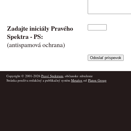
Zadajte iniciály Pravého
Spektra -
PS
:
(antispamová ochrana)
Copyright © 2001-2026
Pravé Spektrum
, občianske združenie
Stránka používa redakčný a publikačný systém
Metafox
od
Platon Group