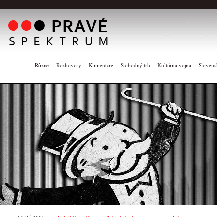
Rôzne
Rozhovory
Komentáre
Slobodný trh
Kultúrna vojna
Slovens