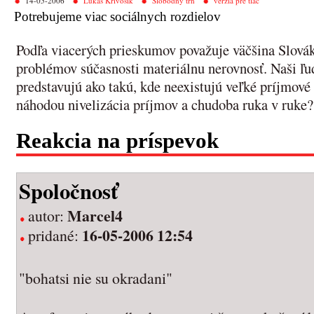
14-05-2006
Lukáš Krivošík
Slobodný trh
verzia pre tlač
Potrebujeme viac sociálnych rozdielov
Podľa viacerých prieskumov považuje väčšina Slovák
problémov súčasnosti materiálnu nerovnosť. Naši ľud
predstavujú ako takú, kde neexistujú veľké príjmové
náhodou nivelizácia príjmov a chudoba ruka v ruke?
Reakcia na príspevok
Spoločnosť
Marcel4
autor:
16-05-2006 12:54
pridané:
"bohatsi nie su okradani"