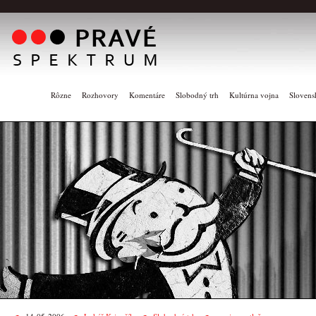
Rôzne
Rozhovory
Komentáre
Slobodný trh
Kultúrna vojna
Slovens