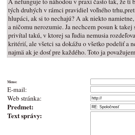
A nefunguje to náhodou v praxi často tak, že tí 
tých druhých v rámci pravidiel voľného trhu,pret
hlupáci, ak si to nechajú? A ak niekto namietn
a ničomu nerozumie. Ja nechcem posun k takej s
privítal takú, v ktorej sa ľudia nemusia rozdeľov
kritérií, ale všetci sa dokážu o všetko podeliť a
najmä ak je dosť pre každého. Toto ja považuje
Meno:
E-mail:
Web stránka:
Predmet:
Text správy: