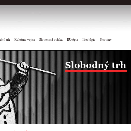
dný trh
Kultúrna vojna
Slovenská otázka
EUtópia
Ideológia
Ficoviny