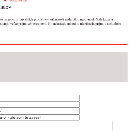
h
verzia pre tlač
ielov
v za jeden z najväčších problémov súčasnosti materiálnu nerovnosť. Naši ľudia si
existujú veľké príjmové nerovnosti. No nekráčajú náhodou nivelizácia príjmov a chudoba