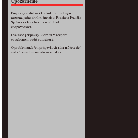
Upozornenie
Príspevky v diskusii k článku sú osobnými
názormi jednotlivých čitateľov. Redakcia Pravého
Spektra za ich obsah nenesie žiadnu
zodpovednosť.
Diskusné príspevky, ktoré sú v rozpore
so zákonom budú odstránené.
O problematických príspevkoch nám môžete dať
vedieť e-mailom na adresu redakcie.