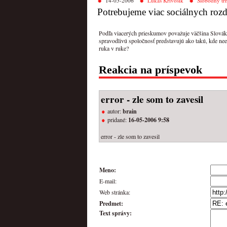
14-05-2006
Lukáš Krivošík
Slobodný tr
Potrebujeme viac sociálnych rozd
Podľa viacerých prieskumov považuje väčšina Slováko
spravodlivú spoločnosť predstavujú ako takú, kde ne
ruka v ruke?
Reakcia na príspevok
error - zle som to zavesil
autor:
brain
pridané:
16-05-2006 9:58
error - zle som to zavesil
Meno:
E-mail:
Web stránka:
Predmet:
Text správy: