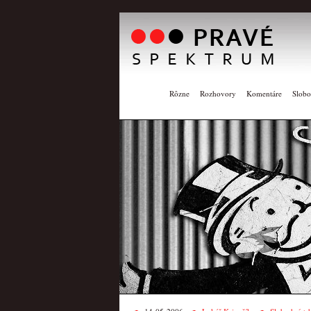
Rôzne
Rozhovory
Komentáre
Slobo