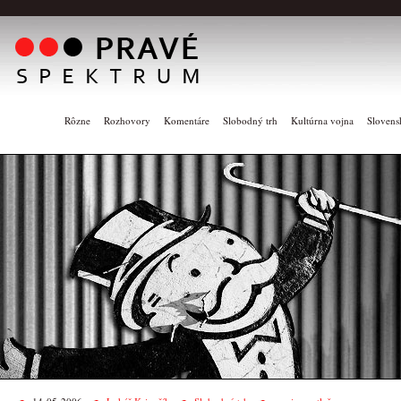
Rôzne
Rozhovory
Komentáre
Slobodný trh
Kultúrna vojna
Slovens