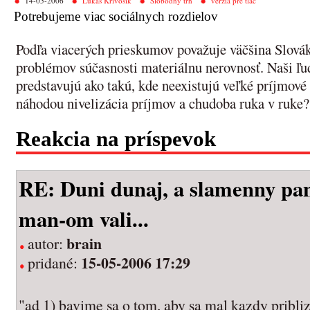
14-05-2006
Lukáš Krivošík
Slobodný trh
verzia pre tlač
Potrebujeme viac sociálnych rozdielov
Podľa viacerých prieskumov považuje väčšina Slovák
problémov súčasnosti materiálnu nerovnosť. Naši ľud
predstavujú ako takú, kde neexistujú veľké príjmové
náhodou nivelizácia príjmov a chudoba ruka v ruke?
Reakcia na príspevok
RE: Duni dunaj, a slamenny pan
man-om vali...
brain
autor:
15-05-2006 17:29
pridané:
"ad 1) bavime sa o tom, aby sa mal kazdy pribliz