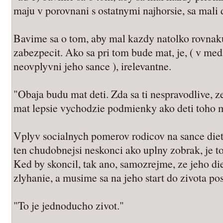
maju v porovnani s ostatnymi najhorsie, sa mali
Bavime sa o tom, aby mal kazdy natolko rovnak
zabezpecit. Ako sa pri tom bude mat, je, ( v med
neovplyvni jeho sance ), irelevantne.
"Obaja budu mat deti. Zda sa ti nespravodlive, z
mat lepsie vychodzie podmienky ako deti toho 
Vplyv socialnych pomerov rodicov na sance dieta
ten chudobnejsi neskonci ako uplny zobrak, je to
Ked by skoncil, tak ano, samozrejme, ze jeho die
zlyhanie, a musime sa na jeho start do zivota po
"To je jednoducho zivot."