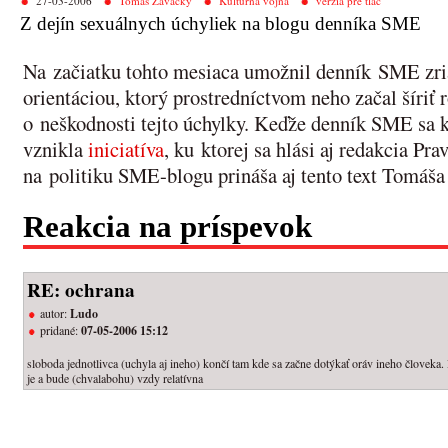
27-03-2006
Tomáš Zavacký
Kultúrna vojna
verzia pre tlač
Z dejín sexuálnych úchyliek na blogu denníka SME
Na začiatku tohto mesiaca umožnil denník SME zria
orientáciou, ktorý prostredníctvom neho začal šíri
o neškodnosti tejto úchylky. Keďže denník SME sa k 
vznikla
iniciatíva
, ku ktorej sa hlási aj redakcia Pr
na politiku SME-blogu prináša aj tento text Tomáš
Reakcia na príspevok
RE: ochrana
autor:
Ludo
pridané:
07-05-2006 15:12
sloboda jednotlivca (uchyla aj ineho) končí tam kde sa začne dotýkať oráv ineho človeka
je a bude (chvalabohu) vzdy relatívna