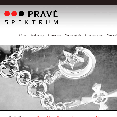
Rôzne
Rozhovory
Komentáre
Slobodný trh
Kultúrna vojna
Slovens