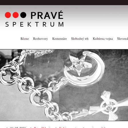
Rôzne
Rozhovory
Komentáre
Slobodný trh
Kultúrna vojna
Slovens