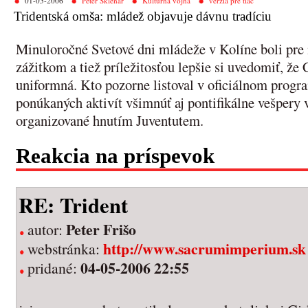
01-05-2006
Peter Sklenár
Kultúrna vojna
verzia pre tlač
Tridentská omša: mládež objavuje dávnu tradíciu
Minuloročné Svetové dni mládeže v Kolíne boli pre
zážitkom a tiež príležitosťou lepšie si uvedomiť, že 
uniformná. Kto pozorne listoval v oficiálnom progra
ponúkaných aktivít všimnúť aj pontifikálne vešpery
organizované hnutím Juventutem.
Reakcia na príspevok
RE: Trident
Peter Frišo
autor:
http://www.sacrumimperium.sk
webstránka:
04-05-2006 22:55
pridané: