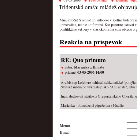
01-05-2006
Peter Sklenár
Kultúrna vojn
Tridentská omša: mládež objavuje
Minuloročné Svetové dni mládeže v Kolíne boli pre ic
univerzálna, no nie uniformná. Kto pozorne listoval v
pontifikálne vešpery v klasickom rímskom obrade or
Reakcia na príspevok
RE: Quo primum
autor:
Marienka z Hnúšte
pridané:
03-05-2006 14:00
Arcibiskup Lefebvre nehlásal schizmatické (pomýlené
Svetské médiá ho vykresľujú ako "Antikrista", lebo
Inak, duchovný zážitok z Gregoriánskeho Chorálu je
Marienka - obmedzená pápeženka z Hnúšte.
Meno:
E-mail: