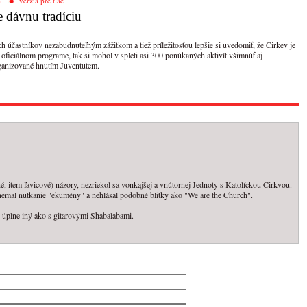
a
verzia pre tlač
 dávnu tradíciu
h účastníkov nezabudnuteľným zážitkom a tiež príležitosťou lepšie si uvedomiť, že Cirkev je
 oficiálnom programe, tak si mohol v spleti asi 300 ponúkaných aktivít všimnúť aj
ganizované hnutím Juventutem.
, item ľavicové) názory, nezriekol sa vonkajšej a vnútornej Jednoty s Katolíckou Cirkvou.
 nemal nutkanie "ekumény" a nehlásal podobné blitky ako "We are the Church".
 úplne iný ako s gitarovými Shabalabami.