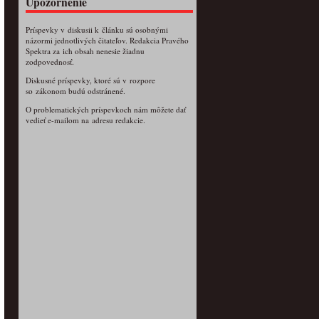
Upozornenie
Príspevky v diskusii k článku sú osobnými
názormi jednotlivých čitateľov. Redakcia Pravého
Spektra za ich obsah nenesie žiadnu
zodpovednosť.
Diskusné príspevky, ktoré sú v rozpore
so zákonom budú odstránené.
O problematických príspevkoch nám môžete dať
vedieť e-mailom na adresu redakcie.