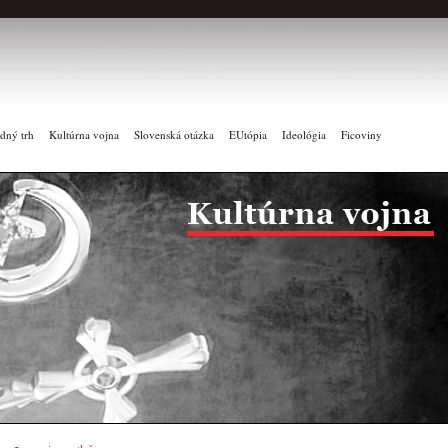
dný trh
Kultúrna vojna
Slovenská otázka
EUtópia
Ideológia
Ficoviny