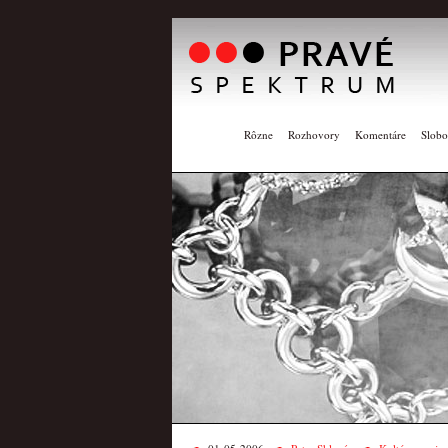
Rôzne
Rozhovory
Komentáre
Slobo