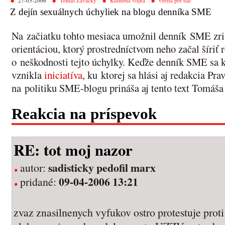
27-03-2006
Tomáš Zavacký
Kultúrna vojna
verzia pre tlač
Z dejín sexuálnych úchyliek na blogu denníka SME
Na začiatku tohto mesiaca umožnil denník SME zria
orientáciou, ktorý prostredníctvom neho začal šíri
o neškodnosti tejto úchylky. Keďže denník SME sa k 
vznikla
iniciatíva
, ku ktorej sa hlási aj redakcia Pr
na politiku SME-blogu prináša aj tento text Tomáš
Reakcia na príspevok
RE: tot moj nazor
sadisticky pedofil marx
autor:
09-04-2006 13:21
pridané:
zvaz znasilnenych vyfukov ostro protestuje prot