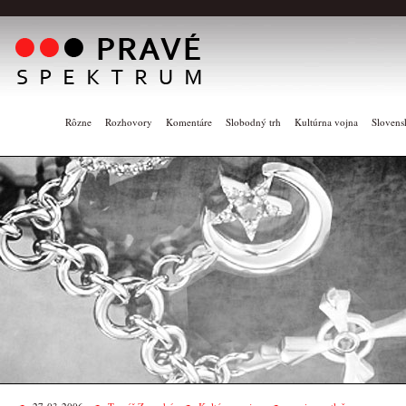
Rôzne
Rozhovory
Komentáre
Slobodný trh
Kultúrna vojna
Slovens