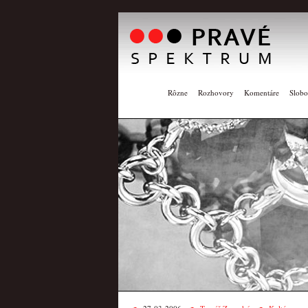
Rôzne
Rozhovory
Komentáre
Slobo