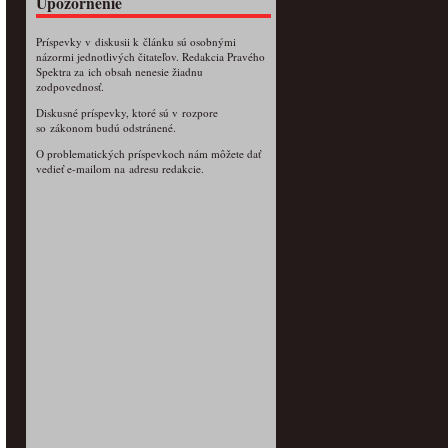
Upozornenie
Príspevky v diskusii k článku sú osobnými
názormi jednotlivých čitateľov. Redakcia Pravého
Spektra za ich obsah nenesie žiadnu
zodpovednosť.
Diskusné príspevky, ktoré sú v rozpore
so zákonom budú odstránené.
O problematických príspevkoch nám môžete dať
vedieť e-mailom na adresu redakcie.