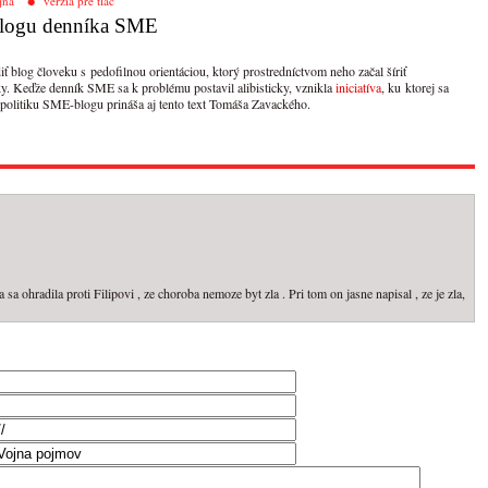
jna
verzia pre tlač
 blogu denníka SME
 blog človeku s pedofilnou orientáciou, ktorý prostredníctvom neho začal šíriť
y. Keďže denník SME sa k problému postavil alibisticky, vznikla
iniciatíva
, ku ktorej sa
 politiku SME-blogu prináša aj tento text Tomáša Zavackého.
a ohradila proti Filipovi , ze choroba nemoze byt zla . Pri tom on jasne napisal , ze je zla,