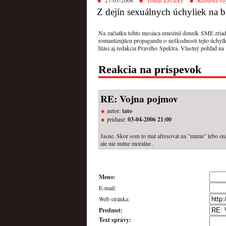
27-03-2006
Tomáš Zavacký
Kultúrna vo
Z dejín sexuálnych úchyliek na
Na začiatku tohto mesiaca umožnil denník SME zriadiť
romantizujúcu propagandu o neškodnosti tejto úchylk
hlási aj redakcia Pravého Spektra. Vlastný pohľad na
Reakcia na príspevok
RE: Vojna pojmov
autor:
tato
pridané:
03-04-2006 21:00
Jasne. Skor som to mal afresovat na "mimu" lebo ona s
ale nie nutne moralne .
Meno:
E-mail:
Web stránka:
Predmet:
Text správy: