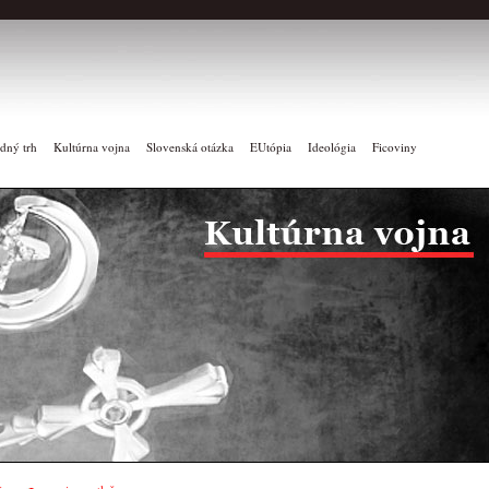
dný trh
Kultúrna vojna
Slovenská otázka
EUtópia
Ideológia
Ficoviny