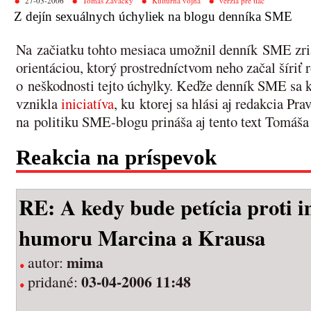
27-03-2006
Tomáš Zavacký
Kultúrna vojna
verzia pre tlač
Z dejín sexuálnych úchyliek na blogu denníka SME
Na začiatku tohto mesiaca umožnil denník SME zria
orientáciou, ktorý prostredníctvom neho začal šíri
o neškodnosti tejto úchylky. Keďže denník SME sa k 
vznikla
iniciatíva
, ku ktorej sa hlási aj redakcia Pr
na politiku SME-blogu prináša aj tento text Tomáš
Reakcia na príspevok
RE: A kedy bude petícia proti 
humoru Marcina a Krausa
mima
autor:
03-04-2006 11:48
pridané: