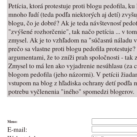
Petícia, ktorá protestuje proti blogu pedofila, k
mnoho ľudí (teda podľa niektorých aj detí) zvyš
blogu, čo je dobré? Ak je teda návštevnosť pedo
"zvýšené rozhorčenie", tak načo petícia ... v to
zmysel. Ak je to vzhľadom na "súčasnú náladu v 
prečo sa vlastne proti blogu pedofila protestuje?
argumentami, že to zníži prah spoločnosti - tak 
Zmysel to má len ako vyjadrenie nesúhlasu (za c
blogom pedofila (jeho názormi). V petícii žiada
vstupom na blog z hľadiska ochrany detí podľa m
potrebu vyčlenenia "iného" spomedzi blogerov.
Meno:
E-mail: