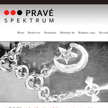
Rôzne
Rozhovory
Komentáre
Slobodný trh
Kultúrna vojna
Slovens