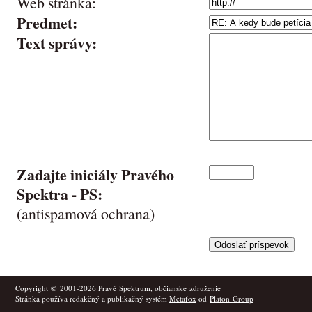
Web stránka:
Predmet:
Text správy:
Zadajte iniciály Pravého
Spektra -
PS
:
(antispamová ochrana)
Copyright © 2001-2026
Pravé Spektrum
, občianske združenie
Stránka používa redakčný a publikačný systém
Metafox
od
Platon Group