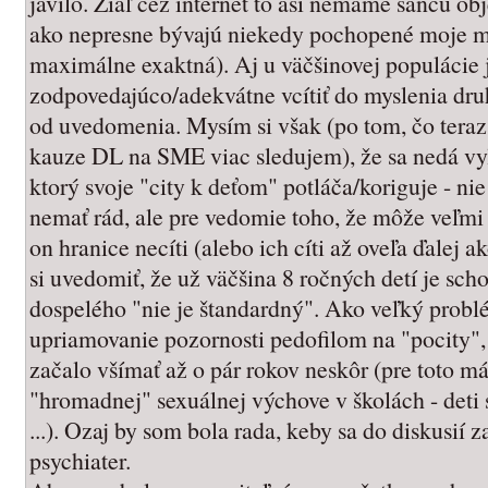
javilo. Žiaľ cez internet to asi nemáme šancu ob
ako nepresne bývajú niekedy pochopené moje my
maximálne exaktná). Aj u väčšinovej populácie j
zodpovedajúco/adekvátne vcítiť do myslenia dru
od uvedomenia. Mysím si však (po tom, čo teraz
kauze DL na SME viac sledujem), že sa nedá vylú
ktorý svoje "city k deťom" potláča/koriguje - nie 
nemať rád, ale pre vedomie toho, že môže veľmi 
on hranice necíti (alebo ich cíti až oveľa ďalej a
si uvedomiť, že už väčšina 8 ročných detí je sch
dospelého "nie je štandardný". Ako veľký prob
upriamovanie pozornosti pedofilom na "pocity", 
začalo všímať až o pár rokov neskôr (pre toto 
"hromadnej" sexuálnej výchove v školách - deti 
...). Ozaj by som bola rada, keby sa do diskusií 
psychiater.