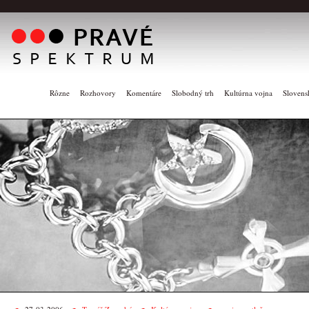
Rôzne
Rozhovory
Komentáre
Slobodný trh
Kultúrna vojna
Slovens