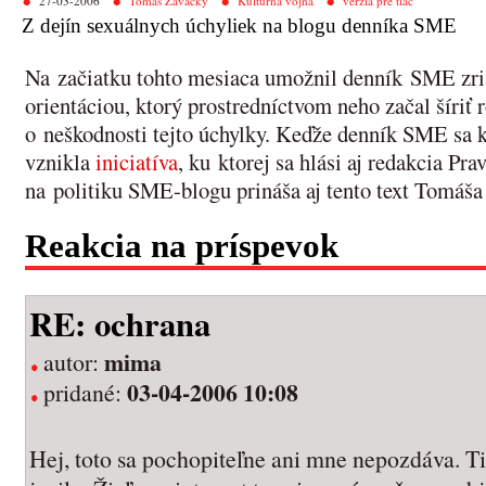
27-03-2006
Tomáš Zavacký
Kultúrna vojna
verzia pre tlač
Z dejín sexuálnych úchyliek na blogu denníka SME
Na začiatku tohto mesiaca umožnil denník SME zria
orientáciou, ktorý prostredníctvom neho začal šíri
o neškodnosti tejto úchylky. Keďže denník SME sa k 
vznikla
iniciatíva
, ku ktorej sa hlási aj redakcia Pr
na politiku SME-blogu prináša aj tento text Tomáš
Reakcia na príspevok
RE: ochrana
mima
autor:
03-04-2006 10:08
pridané:
Hej, toto sa pochopiteľne ani mne nepozdáva. Ti