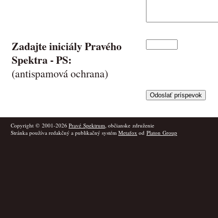
Zadajte iniciály Pravého
Spektra -
PS
:
(antispamová ochrana)
Copyright © 2001-2026
Pravé Spektrum
, občianske združenie
Stránka používa redakčný a publikačný systém
Metafox
od
Platon Group