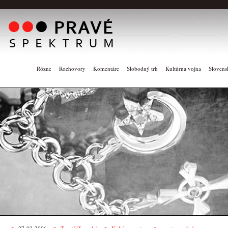
Rôzne
Rozhovory
Komentáre
Slobodný trh
Kultúrna vojna
Slovens