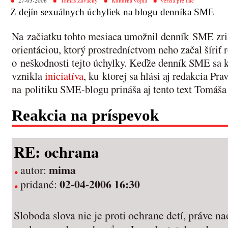
27-03-2006
Tomáš Zavacký
Kultúrna vojna
verzia pre tlač
Z dejín sexuálnych úchyliek na blogu denníka SME
Na začiatku tohto mesiaca umožnil denník SME zria
orientáciou, ktorý prostredníctvom neho začal šíri
o neškodnosti tejto úchylky. Keďže denník SME sa k 
vznikla
iniciatíva
, ku ktorej sa hlási aj redakcia Pr
na politiku SME-blogu prináša aj tento text Tomáš
Reakcia na príspevok
RE: ochrana
mima
autor:
02-04-2006 16:30
pridané:
Sloboda slova nie je proti ochrane detí, práve n