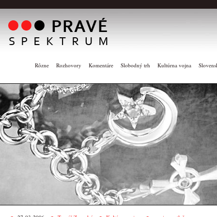
Rôzne
Rozhovory
Komentáre
Slobodný trh
Kultúrna vojna
Slovens