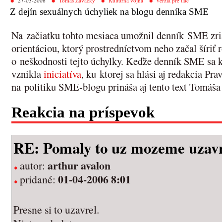
27-03-2006
Tomáš Zavacký
Kultúrna vojna
verzia pre tlač
Z dejín sexuálnych úchyliek na blogu denníka SME
Na začiatku tohto mesiaca umožnil denník SME zria
orientáciou, ktorý prostredníctvom neho začal šíri
o neškodnosti tejto úchylky. Keďže denník SME sa k 
vznikla
iniciatíva
, ku ktorej sa hlási aj redakcia Pr
na politiku SME-blogu prináša aj tento text Tomáš
Reakcia na príspevok
RE: Pomaly to uz mozeme uzavri
arthur avalon
autor:
01-04-2006 8:01
pridané:
Presne si to uzavrel.