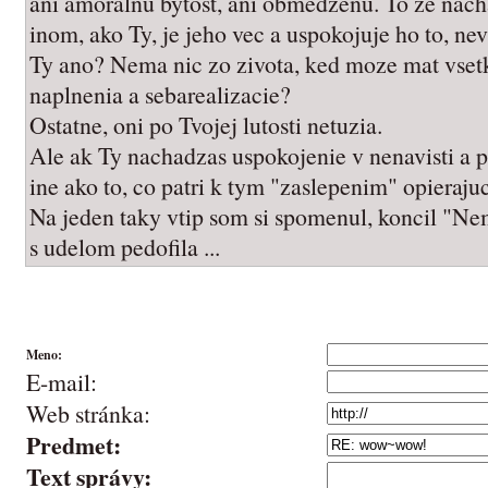
ani amoralnu bytost, ani obmedzenu. To ze nac
inom, ako Ty, je jeho vec a uspokojuje ho to, n
Ty ano? Nema nic zo zivota, ked moze mat vsetk
naplnenia a sebarealizacie?
Ostatne, oni po Tvojej lutosti netuzia.
Ale ak Ty nachadzas uspokojenie v nenavisti a p
ine ako to, co patri k tym "zaslepenim" opierajuc
Na jeden taky vtip som si spomenul, koncil "Ne
s udelom pedofila ...
Meno:
E-mail:
Web stránka:
Predmet:
Text správy: