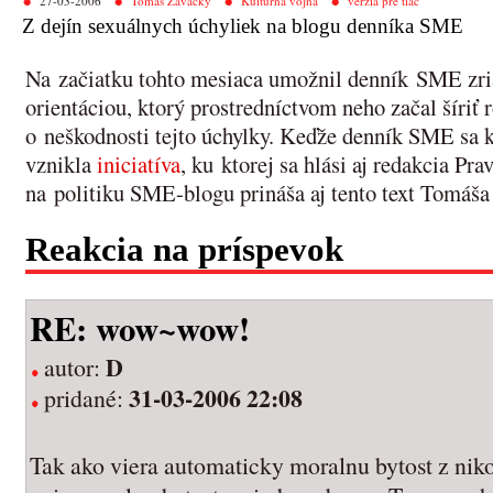
27-03-2006
Tomáš Zavacký
Kultúrna vojna
verzia pre tlač
Z dejín sexuálnych úchyliek na blogu denníka SME
Na začiatku tohto mesiaca umožnil denník SME zria
orientáciou, ktorý prostredníctvom neho začal šíri
o neškodnosti tejto úchylky. Keďže denník SME sa k 
vznikla
iniciatíva
, ku ktorej sa hlási aj redakcia Pr
na politiku SME-blogu prináša aj tento text Tomáš
Reakcia na príspevok
RE: wow~wow!
D
autor:
31-03-2006 22:08
pridané:
Tak ako viera automaticky moralnu bytost z niko