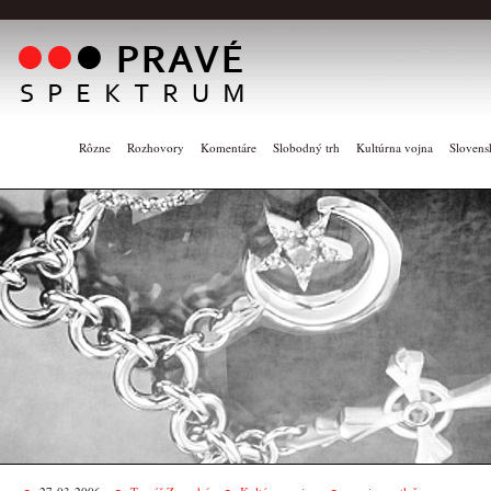
Rôzne
Rozhovory
Komentáre
Slobodný trh
Kultúrna vojna
Slovens