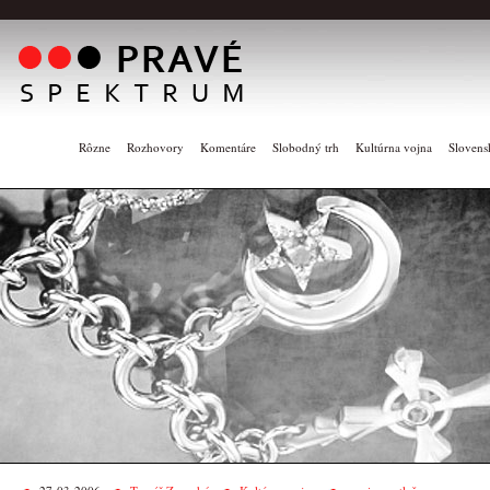
Rôzne
Rozhovory
Komentáre
Slobodný trh
Kultúrna vojna
Slovens