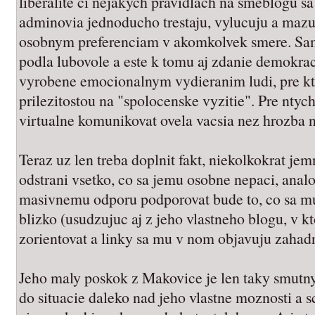
liberalite ci nejakych pravidlach na smeblogu s
adminovia jednoducho trestaju, vylucuju a mazu
osobnym preferenciam v akomkolvek smere. Sa
podla lubovole a este k tomu aj zdanie demokrac
vyrobene emocionalnym vydieranim ludi, pre kto
prilezitostou na "spolocenske vyzitie". Pre nty
virtualne komunikovat ovela vacsia nez hrozba n
Teraz uz len treba doplnit fakt, niekolkokrat j
odstrani vsetko, co sa jemu osobne nepaci, analo
masivnemu odporu podporovat bude to, co sa m
blizko (usudzujuc aj z jeho vlastneho blogu, v 
zorientovat a linky sa mu v nom objavuju zaha
Jeho maly poskok z Makovice je len taky smutny 
do situacie daleko nad jeho vlastne moznosti a s