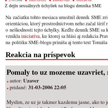
27-03-2006
Tomáš Zavacký
Kultúrna vojna
verzia pre tlač
Z dejín sexuálnych úchyliek na blogu denníka SME
Na začiatku tohto mesiaca umožnil denník SME zria
orientáciou, ktorý prostredníctvom neho začal šíri
o neškodnosti tejto úchylky. Keďže denník SME sa k 
vznikla
iniciatíva
, ku ktorej sa hlási aj redakcia Pr
na politiku SME-blogu prináša aj tento text Tomáš
Reakcia na príspevok
Pomaly to uz mozeme uzavriet, 
Uzaver
autor:
31-03-2006 22:05
pridané:
Myslim, ze uz je takmer kazdemu jasne, ako to j