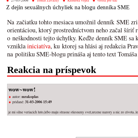
27-03-2006
Tomáš Zavacký
Kultúrna vojna
verzia pre tlač
Z dejín sexuálnych úchyliek na blogu denníka SME
Na začiatku tohto mesiaca umožnil denník SME zria
orientáciou, ktorý prostredníctvom neho začal šíri
o neškodnosti tejto úchylky. Keďže denník SME sa k 
vznikla
iniciatíva
, ku ktorej sa hlási aj redakcia Pr
na politiku SME-blogu prináša aj tento text Tomáš
Reakcia na príspevok
wow~wow!
autor:
mrakoplas
pridané:
31-03-2006 15:49
je mi silne veriacich luto,lebo maju strasne stiesneny svet,urcene nazory a nic zo zivota..l