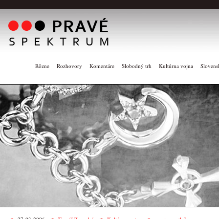
Rôzne
Rozhovory
Komentáre
Slobodný trh
Kultúrna vojna
Slovens