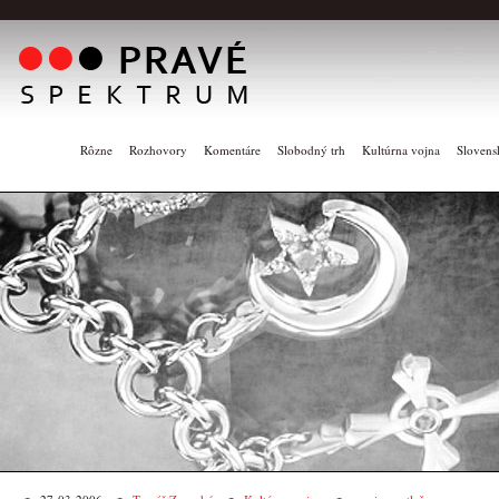
Rôzne
Rozhovory
Komentáre
Slobodný trh
Kultúrna vojna
Slovens