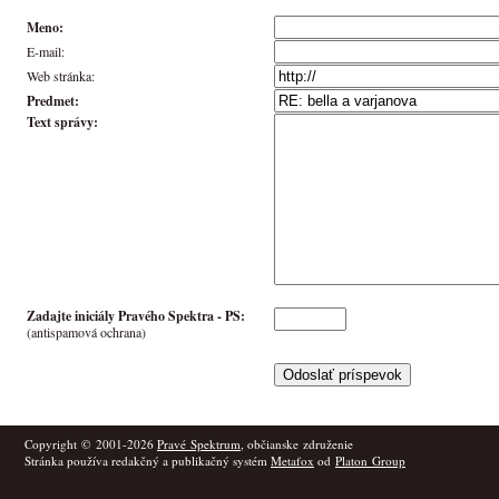
Meno:
E-mail:
Web stránka:
Predmet:
Text správy:
Zadajte iniciály Pravého Spektra -
PS
:
(antispamová ochrana)
Copyright © 2001-2026
Pravé Spektrum
, občianske združenie
Stránka používa redakčný a publikačný systém
Metafox
od
Platon Group