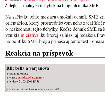
27-03-2006
Tomáš Zavacký
Kultúrna vojna
verzia pre tlač
Z dejín sexuálnych úchyliek na blogu denníka SME
Na začiatku tohto mesiaca umožnil denník SME zria
orientáciou, ktorý prostredníctvom neho začal šíri
o neškodnosti tejto úchylky. Keďže denník SME sa k 
vznikla
iniciatíva
, ku ktorej sa hlási aj redakcia Pr
na politiku SME-blogu prináša aj tento text Tomáš
Reakcia na príspevok
RE: bella a varjanova
autor:
paradoxx
e-mail:
paradoxx@zoznam.sk
pridané:
31-03-2006 15:31
je lepsie nechat pedofilov znasilnovat nase deti?