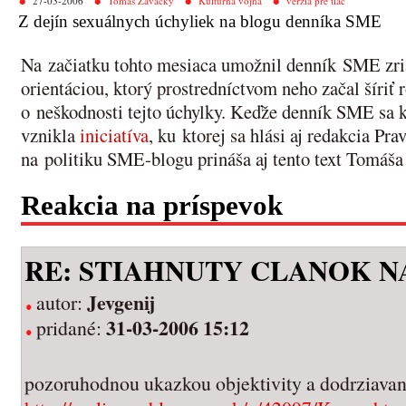
27-03-2006
Tomáš Zavacký
Kultúrna vojna
verzia pre tlač
Z dejín sexuálnych úchyliek na blogu denníka SME
Na začiatku tohto mesiaca umožnil denník SME zria
orientáciou, ktorý prostredníctvom neho začal šíri
o neškodnosti tejto úchylky. Keďže denník SME sa k 
vznikla
iniciatíva
, ku ktorej sa hlási aj redakcia Pr
na politiku SME-blogu prináša aj tento text Tomáš
Reakcia na príspevok
RE: STIAHNUTY CLANOK N
Jevgenij
autor:
31-03-2006 15:12
pridané:
pozoruhodnou ukazkou objektivity a dodrziavani