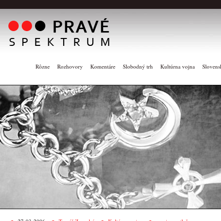
Rôzne
Rozhovory
Komentáre
Slobodný trh
Kultúrna vojna
Slovens