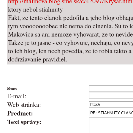
http://malinova.blog.sme.sk/c/42097/Krysar.htm.
ktory nebol stiahnuty
Fakt, ze tento clanok pedofila a jeho blog obhaj
tym voooooooobec nic nema do cinenia. Su to id
Makovica sa ani nemoze vyhovarat, ze to nevidel
Takze je to jasne - co vyhovuje, nechaju, co ne
to ich blog, len nech povedia, ze to robia takto a
dodrziavanie pravidiel.
Meno:
E-mail:
Web stránka:
Predmet:
Text správy: