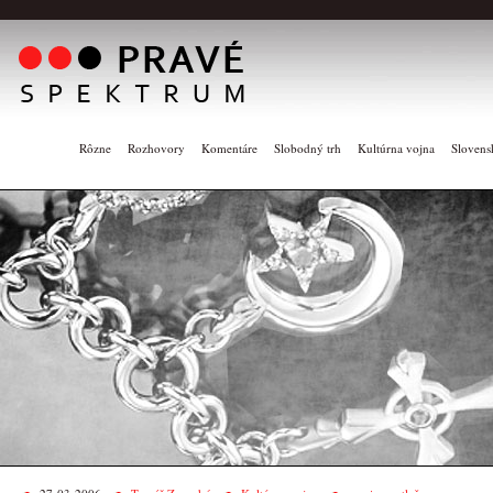
Rôzne
Rozhovory
Komentáre
Slobodný trh
Kultúrna vojna
Slovens