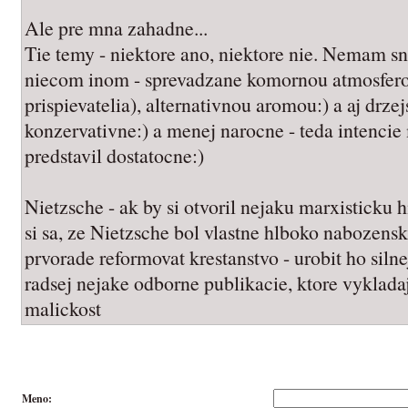
Ale pre mna zahadne...
Tie temy - niektore ano, niektore nie. Nemam sn
niecom inom - sprevadzane komornou atmosferou
prispievatelia), alternativnou aromou:) a aj drzej
konzervativne:) a menej narocne - teda intencie
predstavil dostatocne:)
Nietzsche - ak by si otvoril nejaku marxisticku 
si sa, ze Nietzsche bol vlastne hlboko nabozensk
prvorade reformovat krestanstvo - urobit ho siln
radsej nejake odborne publikacie, ktore vyklada
malickost
Meno: