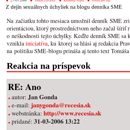
27-03-2006
Tomáš Zavacký
Kultúrna vojna
verzia pre tlač
Z dejín sexuálnych úchyliek na blogu denníka SME
Na začiatku tohto mesiaca umožnil denník SME zria
orientáciou, ktorý prostredníctvom neho začal šíri
o neškodnosti tejto úchylky. Keďže denník SME sa k 
vznikla
iniciatíva
, ku ktorej sa hlási aj redakcia Pr
na politiku SME-blogu prináša aj tento text Tomáš
Reakcia na príspevok
RE: Ano
Jan Gonda
autor:
janygonda@recesia.sk
e-mail:
http://www.recesia.sk
webstránka:
31-03-2006 13:22
pridané: