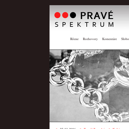
Rôzne
Rozhovory
Komentáre
Slobo