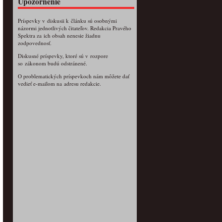
Upozornenie
Príspevky v diskusii k článku sú osobnými
názormi jednotlivých čitateľov. Redakcia Pravého
Spektra za ich obsah nenesie žiadnu
zodpovednosť.
Diskusné príspevky, ktoré sú v rozpore
so zákonom budú odstránené.
O problematických príspevkoch nám môžete dať
vedieť e-mailom na adresu redakcie.