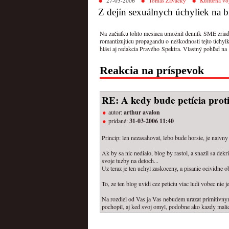
27-03-2006
Tomáš Zavacký
Kultúrna vo
Z dejín sexuálnych úchyliek na
Na začiatku tohto mesiaca umožnil denník SME zriadiť
romantizujúcu propagandu o neškodnosti tejto úchylk
hlási aj redakcia Pravého Spektra. Vlastný pohľad na
Reakcia na príspevok
RE: A kedy bude petícia pro
autor:
arthur avalon
pridané:
31-03-2006 11:40
Princip: len nezasahovat, lebo bude horsie, je naivny
Ak by sa nic nedialo, blog by rastol, a snazil sa dekr
svoje tuzby na detoch...
Uz teraz je ten uchyl zaskoceny, a pisanie ocividne 
To, ze ten blog uvidi cez peticiu viac ludi vobec nie
Na rozdiel od Vas ja Vas nebudem urazat primitivny
pochopil, aj ked svoj omyl, podobne ako kazdy malic