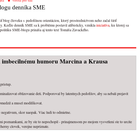
jna
verzia pre tlač
 blogu denníka SME
 blog človeku s pedofilnou orientáciou, ktorý prostredníctvom neho začal šíriť
y. Keďže denník SME sa k problému postavil alibisticky, vznikla
iniciatíva
, ku ktorej sa
 politiku SME-blogu prináša aj tento text Tomáša Zavackého.
ti imbecilnému humoru Marcina a Krausa
 pristup.
iminalizovat oblizovanie deti. Podporoval by latentnych pedofilov, aby sa nebali prejavit
obmedzil a musel modifikovat.
 je negativum, skor naopak. Viac ludi to odmietne.
mi poznamkami, ze by ste to nepochopil - prinajmensom po mojom vysvetleni ste to urcite
herny clovek, verejne nepriznate.