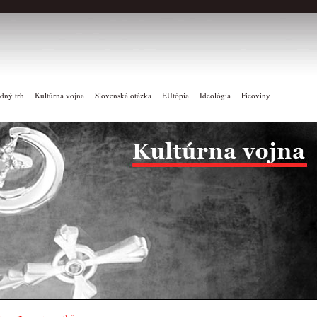
dný trh
Kultúrna vojna
Slovenská otázka
EUtópia
Ideológia
Ficoviny