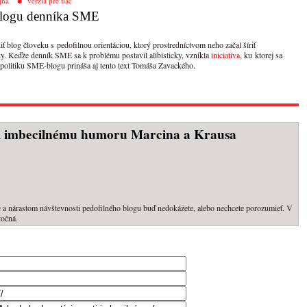
jna
verzia pre tlač
 blogu denníka SME
 blog človeku s pedofilnou orientáciou, ktorý prostredníctvom neho začal šíriť
y. Keďže denník SME sa k problému postavil alibisticky, vznikla
iniciatíva
, ku ktorej sa
 politiku SME-blogu prináša aj tento text Tomáša Zavackého.
ti imbecilnému humoru Marcina a Krausa
ie a nárastom návštevnosti pedofilného blogu buď nedokážete, alebo nechcete porozumieť. V
točná.