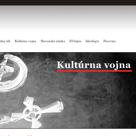
dný trh
Kultúrna vojna
Slovenská otázka
EUtópia
Ideológia
Ficoviny