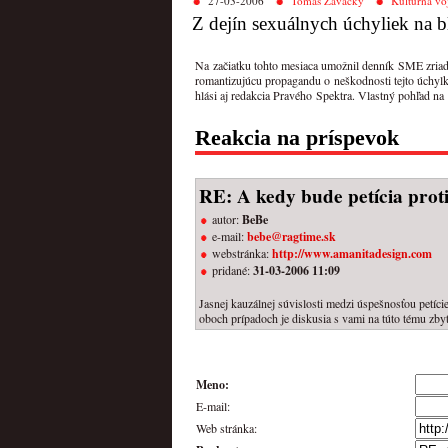
27-03-2006
Tomáš Zavacký
Kultúrna vo
Z dejín sexuálnych úchyliek na
Na začiatku tohto mesiaca umožnil denník SME zriadiť
romantizujúcu propagandu o neškodnosti tejto úchylk
hlási aj redakcia Pravého Spektra. Vlastný pohľad na
Reakcia na príspevok
RE: A kedy bude petícia pro
autor:
BeBe
e-mail:
bebe@ragtime.sk
webstránka:
http://www.amanitadesign.com
pridané:
31-03-2006 11:09
Jasnej kauzálnej súvislosti medzi úspešnosťou petíc
oboch prípadoch je diskusia s vami na túto tému zby
Meno:
E-mail:
Web stránka: