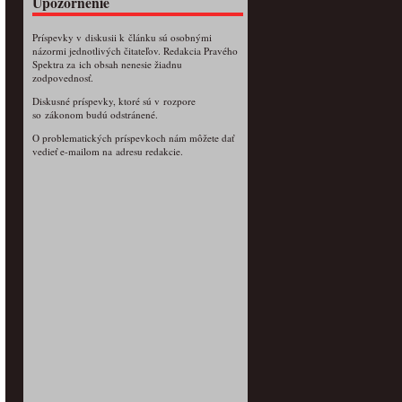
Upozornenie
Príspevky v diskusii k článku sú osobnými
názormi jednotlivých čitateľov. Redakcia Pravého
Spektra za ich obsah nenesie žiadnu
zodpovednosť.
Diskusné príspevky, ktoré sú v rozpore
so zákonom budú odstránené.
O problematických príspevkoch nám môžete dať
vedieť e-mailom na adresu redakcie.