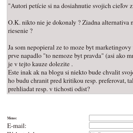
"Autori petície si na dosiahnutie svojich cieľov zv
O.K. nikto nie je dokonaly ? Ziadna alternativa 
riesenie ?
Ja som nepopieral ze to moze byt marketingovy 
prve napadlo "to nemoze byt pravda" (asi ako m
je v tejto kauze dolezite .
Este inak ak na blogu si niekto bude chvalit svoj
ho budu chranit pred kritikou resp. preferovat, t
prehliadat resp. v tichosti odist?
Meno:
E-mail: