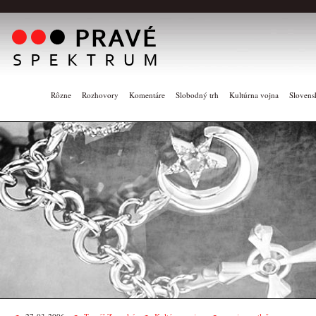
Rôzne
Rozhovory
Komentáre
Slobodný trh
Kultúrna vojna
Slovens