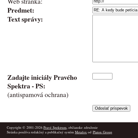
Web stránka:
Predmet:
Text správy:
Zadajte iniciály Pravého
Spektra -
PS
:
(antispamová ochrana)
Copyright © 2001-2026
Pravé Spektrum
, občianske združenie
Stránka používa redakčný a publikačný systém
Metafox
od
Platon Group