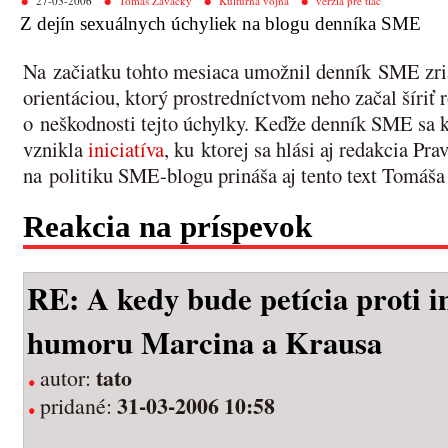
27-03-2006
Tomáš Zavacký
Kultúrna vojna
verzia pre tlač
Z dejín sexuálnych úchyliek na blogu denníka SME
Na začiatku tohto mesiaca umožnil denník SME zria
orientáciou, ktorý prostredníctvom neho začal šíri
o neškodnosti tejto úchylky. Keďže denník SME sa k 
vznikla
iniciatíva
, ku ktorej sa hlási aj redakcia Pr
na politiku SME-blogu prináša aj tento text Tomáš
Reakcia na príspevok
RE: A kedy bude petícia proti 
humoru Marcina a Krausa
tato
autor:
31-03-2006 10:58
pridané: