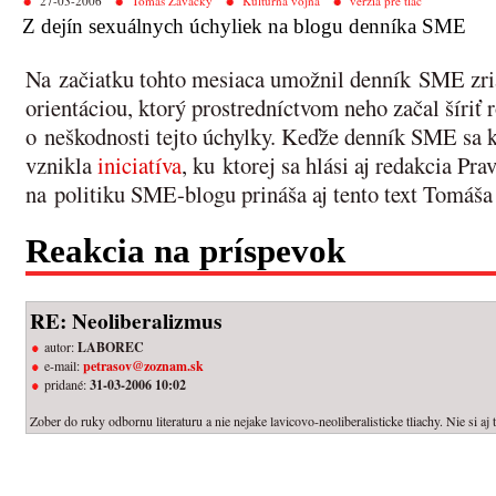
27-03-2006
Tomáš Zavacký
Kultúrna vojna
verzia pre tlač
Z dejín sexuálnych úchyliek na blogu denníka SME
Na začiatku tohto mesiaca umožnil denník SME zria
orientáciou, ktorý prostredníctvom neho začal šíri
o neškodnosti tejto úchylky. Keďže denník SME sa k 
vznikla
iniciatíva
, ku ktorej sa hlási aj redakcia Pr
na politiku SME-blogu prináša aj tento text Tomáš
Reakcia na príspevok
RE: Neoliberalizmus
autor:
LABOREC
e-mail:
petrasov@zoznam.sk
pridané:
31-03-2006 10:02
Zober do ruky odbornu literaturu a nie nejake lavicovo-neoliberalisticke tliachy. Nie si