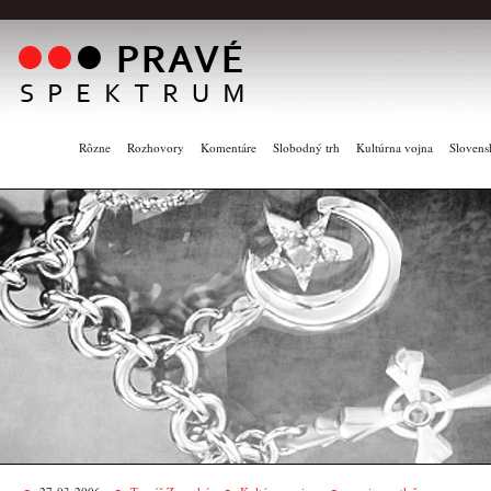
Rôzne
Rozhovory
Komentáre
Slobodný trh
Kultúrna vojna
Slovens