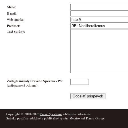
Meno:
E-mail:
Web stránka:
Predmet:
Text správy:
Zadajte iniciály Pravého Spektra -
PS
:
(antispamová ochrana)
Copyright © 2001-2026
Pravé Spektrum
, občianske združenie
Stránka používa redakčný a publikačný systém
Metafox
od
Platon Group