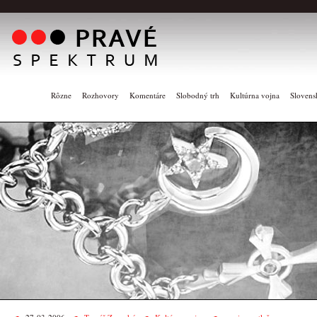
Rôzne
Rozhovory
Komentáre
Slobodný trh
Kultúrna vojna
Slovens