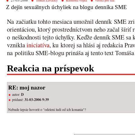
27-03-2006
Tomáš Zavacký
Kultúrna vojna
verzia pre tlač
Z dejín sexuálnych úchyliek na blogu denníka SME
Na začiatku tohto mesiaca umožnil denník SME zria
orientáciou, ktorý prostredníctvom neho začal šíri
o neškodnosti tejto úchylky. Keďže denník SME sa k 
vznikla
iniciatíva
, ku ktorej sa hlási aj redakcia Pr
na politiku SME-blogu prináša aj tento text Tomáš
Reakcia na príspevok
RE: moj nazor
autor:
D
pridané:
31-03-2006 9:39
Nebude lepsie hovorit o "odeleni ludi od ich konania"?