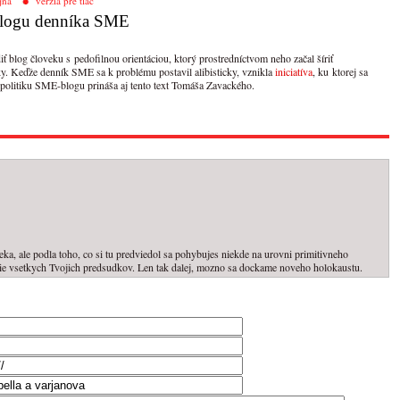
jna
verzia pre tlač
 blogu denníka SME
 blog človeku s pedofilnou orientáciou, ktorý prostredníctvom neho začal šíriť
y. Keďže denník SME sa k problému postavil alibisticky, vznikla
iniciatíva
, ku ktorej sa
 politiku SME-blogu prináša aj tento text Tomáša Zavackého.
eka, ale podla toho, co si tu predviedol sa pohybujes niekde na urovni primitivneho
enie vsetkych Tvojich predsudkov. Len tak dalej, mozno sa dockame noveho holokaustu.