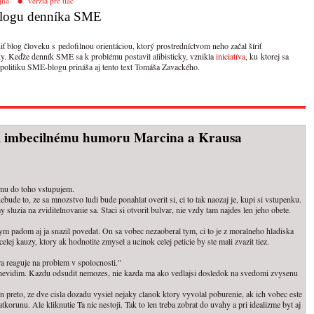
jna
verzia pre tlač
 blogu denníka SME
 blog človeku s pedofilnou orientáciou, ktorý prostredníctvom neho začal šíriť
y. Keďže denník SME sa k problému postavil alibisticky, vznikla
iniciatíva
, ku ktorej sa
 politiku SME-blogu prináša aj tento text Tomáša Zavackého.
ti imbecilnému humoru Marcina a Krausa
e mu do toho vstupujem.
de to, ze sa mnozstvo ludi bude ponahlat overit si, ci to tak naozaj je, kupi si vstupenku.
luzia na zviditelnovanie sa. Staci si otvorit bulvar, nie vzdy tam najdes len jeho obete.
tym padom aj ja snazil povedat. On sa vobec nezaoberal tym, ci to je z moralneho hladiska
lej kauzy, ktory ak hodnotite zmysel a ucinok celej peticie by ste mali zvazit tiez.
a reaguje na problem v spolocnosti."
 tam nevidim. Kazdu odsudit nemozes, nie kazda ma ako vedlajsi dosledok na svedomi zvysenu
en preto, ze dve cisla dozadu vysiel nejaky clanok ktory vyvolal poburenie, ak ich vobec este
korunu. Ale kliknutie Ta nic nestoji. Tak to len treba zobrat do uvahy a pri idealizme byt aj