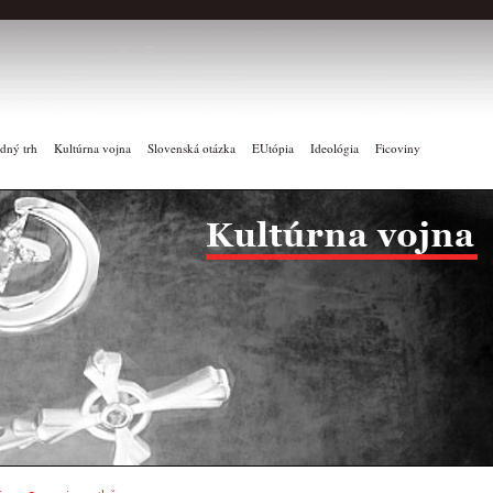
dný trh
Kultúrna vojna
Slovenská otázka
EUtópia
Ideológia
Ficoviny