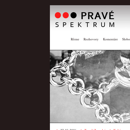
Rôzne
Rozhovory
Komentáre
Slobo