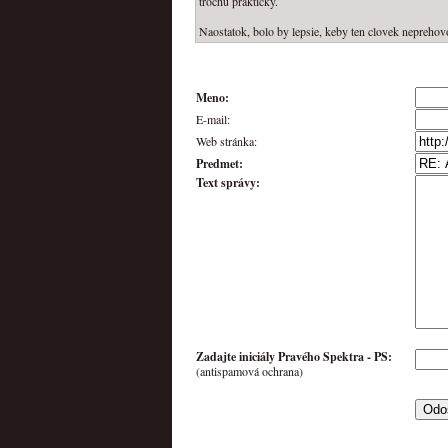
trochu prakticky.
Naostatok, bolo by lepsie, keby ten clovek neprehovo
Meno:
E-mail:
Web stránka:
Predmet:
Text správy:
Zadajte iniciály Pravého Spektra -
PS
:
(antispamová ochrana)