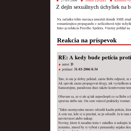
27-03-2006
Tomáš Zavacký
Kultúrna vo
Z dejín sexuálnych úchyliek na
Na začiatku tohto mesiaca umožnil denník SME zriadiť
romantizujúcu propagandu o neškodnosti tejto úchylk
hlási aj redakcia Pravého Spektra. Vlastný pohľad na
Reakcia na príspevok
RE: A kedy bude petícia pro
autor:
D
pridané:
31-03-2006 8:34
Tato, to nie je dobry priklad, zaiste Bebe odpusti, z
Ak spevak zacne propagovat drogy, tak vysledkom nebu
Samozrejme, paradoxne dnes taketo kontrovezne temy s
Obavam sa, ze si ale aj tak nepochopil co sa Bebe a 
spravne alebo nie. On sem vniesol prakticky rozmer ce
"Takto nezmyselne mozes odsudit kazdu peticiu, ktor
A este raz, kde si si precital, ze ju odsudil. Ja to
navstevnost alebo nakup.
Noviny, ktore ti zasadne lezia v zaludku si nekupis l
zozenies, musel by si vybrat z penazenky nejaku desat