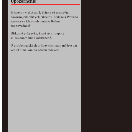
Upozornenie
Príspevky v diskusii k článku sú osobnými
názormi jednotlivých čitateľov. Redakcia Pravého
Spektra za ich obsah nenesie žiadnu
zodpovednosť.
Diskusné príspevky, ktoré sú v rozpore
so zákonom budú odstránené.
O problematických príspevkoch nám môžete dať
vedieť e-mailom na adresu redakcie.