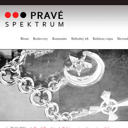
Rôzne
Rozhovory
Komentáre
Slobodný trh
Kultúrna vojna
Slovens