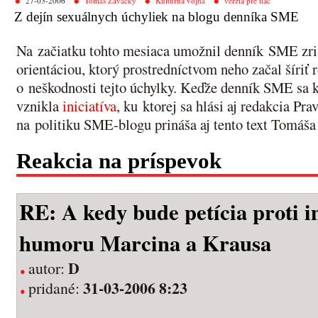
27-03-2006
Tomáš Zavacký
Kultúrna vojna
verzia pre tlač
Z dejín sexuálnych úchyliek na blogu denníka SME
Na začiatku tohto mesiaca umožnil denník SME zria
orientáciou, ktorý prostredníctvom neho začal šíri
o neškodnosti tejto úchylky. Keďže denník SME sa k 
vznikla
iniciatíva
, ku ktorej sa hlási aj redakcia Pr
na politiku SME-blogu prináša aj tento text Tomáš
Reakcia na príspevok
RE: A kedy bude petícia proti 
humoru Marcina a Krausa
D
autor:
31-03-2006 8:23
pridané: