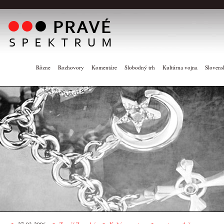
Rôzne
Rozhovory
Komentáre
Slobodný trh
Kultúrna vojna
Slovens