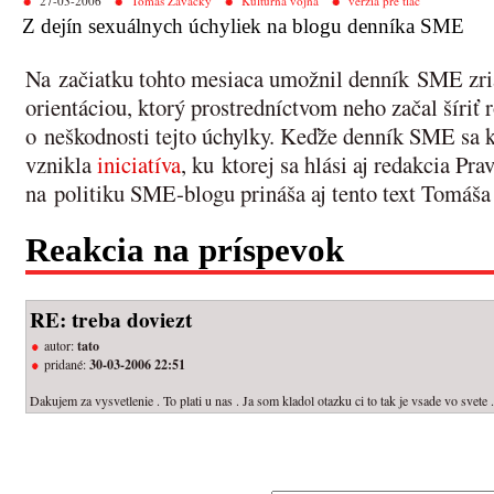
27-03-2006
Tomáš Zavacký
Kultúrna vojna
verzia pre tlač
Z dejín sexuálnych úchyliek na blogu denníka SME
Na začiatku tohto mesiaca umožnil denník SME zria
orientáciou, ktorý prostredníctvom neho začal šíri
o neškodnosti tejto úchylky. Keďže denník SME sa k 
vznikla
iniciatíva
, ku ktorej sa hlási aj redakcia Pr
na politiku SME-blogu prináša aj tento text Tomáš
Reakcia na príspevok
RE: treba doviezt
autor:
tato
pridané:
30-03-2006 22:51
Dakujem za vysvetlenie . To plati u nas . Ja som kladol otazku ci to tak je vsade vo svete