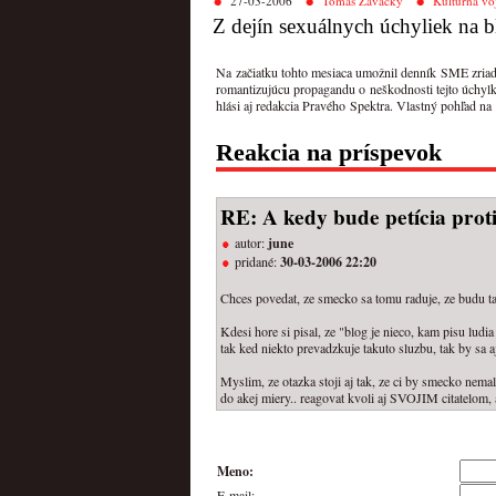
27-03-2006
Tomáš Zavacký
Kultúrna vo
Z dejín sexuálnych úchyliek na
Na začiatku tohto mesiaca umožnil denník SME zriadiť
romantizujúcu propagandu o neškodnosti tejto úchylk
hlási aj redakcia Pravého Spektra. Vlastný pohľad na
Reakcia na príspevok
RE: A kedy bude petícia pro
autor:
june
pridané:
30-03-2006 22:20
Chces povedat, ze smecko sa tomu raduje, ze budu taz
Kdesi hore si pisal, ze "blog je nieco, kam pisu lud
tak ked niekto prevadzkuje takuto sluzbu, tak by sa 
Myslim, ze otazka stoji aj tak, ze ci by smecko nemal
do akej miery.. reagovat kvoli aj SVOJIM citatelom, aj 
Meno:
E-mail: