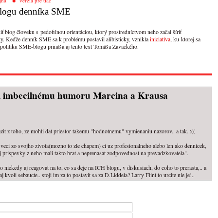
jna
verzia pre tlač
 blogu denníka SME
 blog človeku s pedofilnou orientáciou, ktorý prostredníctvom neho začal šíriť
y. Keďže denník SME sa k problému postavil alibisticky, vznikla
iniciatíva
, ku ktorej sa
 politiku SME-blogu prináša aj tento text Tomáša Zavackého.
ti imbecilnému humoru Marcina a Krausa
it z toho, ze mohli dat priestor takemu "hodnotnemu" vymienaniu nazorov.. a tak..:((
ia veci zo svojho zivota(mozno to zle chapem) ci uz profesionalneho alebo len ako dennicek,
aj prispevky z neho mali takto brat a neprenasat zodpovednost na prevadzkovatela".
o niekedy aj reagovat na to, co sa deje na ICH blogu, v diskusiach, do coho to prerasta,.. a
kvoli sebaucte.. stoji im za to postavit sa za D.Liddela? Larry Flint to urcite nie je!..