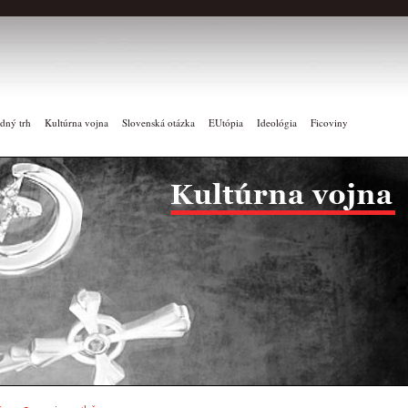
dný trh
Kultúrna vojna
Slovenská otázka
EUtópia
Ideológia
Ficoviny