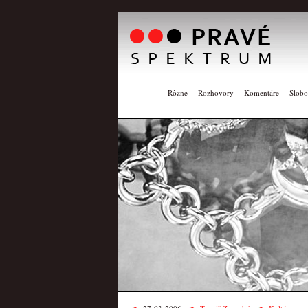
Rôzne
Rozhovory
Komentáre
Slobo