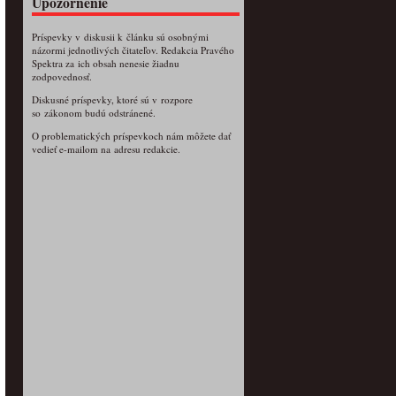
Upozornenie
Príspevky v diskusii k článku sú osobnými
názormi jednotlivých čitateľov. Redakcia Pravého
Spektra za ich obsah nenesie žiadnu
zodpovednosť.
Diskusné príspevky, ktoré sú v rozpore
so zákonom budú odstránené.
O problematických príspevkoch nám môžete dať
vedieť e-mailom na adresu redakcie.