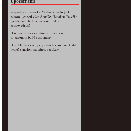
Upozornenie
Príspevky v diskusii k článku sú osobnými
názormi jednotlivých čitateľov. Redakcia Pravého
Spektra za ich obsah nenesie žiadnu
zodpovednosť.
Diskusné príspevky, ktoré sú v rozpore
so zákonom budú odstránené.
O problematických príspevkoch nám môžete dať
vedieť e-mailom na adresu redakcie.