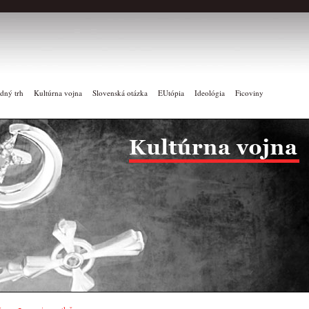
dný trh
Kultúrna vojna
Slovenská otázka
EUtópia
Ideológia
Ficoviny