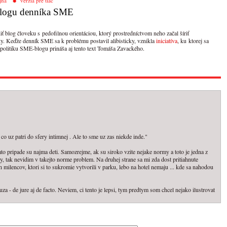
jna
verzia pre tlač
 blogu denníka SME
 blog človeku s pedofilnou orientáciou, ktorý prostredníctvom neho začal šíriť
y. Keďže denník SME sa k problému postavil alibisticky, vznikla
iniciatíva
, ku ktorej sa
 politiku SME-blogu prináša aj tento text Tomáša Zavackého.
o uz patri do sfery intimnej . Ale to sme uz zas niekde inde."
o pripade su najma deti. Samozrejme, ak su siroko vzite nejake normy a toto je jedna z
, tak nevidim v takejto norme problem. Na druhej strane sa mi zda dost pritiahnute
 milencov, ktori si to sukromie vytvorili v parku, lebo na hotel nemaju ... kde sa nahodou
a - de jure aj de facto. Neviem, ci tento je lepsi, tym predtym som chcel nejako ilustrovat