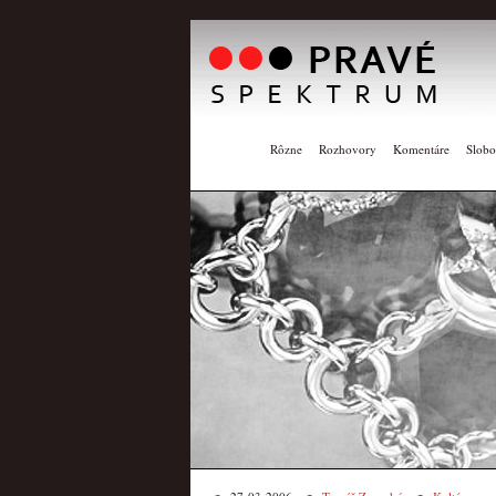
Rôzne
Rozhovory
Komentáre
Slobo