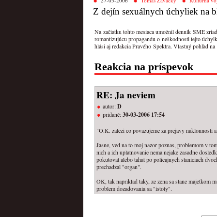
27-03-2006
Tomáš Zavacký
Kultúrna vo
Z dejín sexuálnych úchyliek na
Na začiatku tohto mesiaca umožnil denník SME zriadiť
romantizujúcu propagandu o neškodnosti tejto úchylk
hlási aj redakcia Pravého Spektra. Vlastný pohľad na
Reakcia na príspevok
RE: Ja neviem
autor:
D
pridané:
30-03-2006 17:54
"O.K. zalezi co povazujeme za prejavy naklonnosti a c
Jasne, ved na to moj nazor poznas, problemom v tomt
nich a ich uplatnovanie nema nejake zasadne dosledky
pokutovat alebo tahat po policajnych staniciach dvoch
prechadzal "organ".
OK, tak napriklad taky, ze zena sa stane majetkom muz
problem dozadovania sa "istoty".