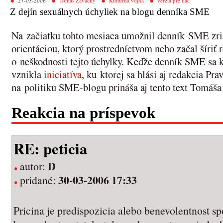
27-03-2006
Tomáš Zavacký
Kultúrna vojna
verzia pre tlač
Z dejín sexuálnych úchyliek na blogu denníka SME
Na začiatku tohto mesiaca umožnil denník SME zria
orientáciou, ktorý prostredníctvom neho začal šíri
o neškodnosti tejto úchylky. Keďže denník SME sa k 
vznikla
iniciatíva
, ku ktorej sa hlási aj redakcia Pr
na politiku SME-blogu prináša aj tento text Tomáš
Reakcia na príspevok
RE: peticia
D
autor:
30-03-2006 17:33
pridané:
Pricina je predispozicia alebo benevolentnost s