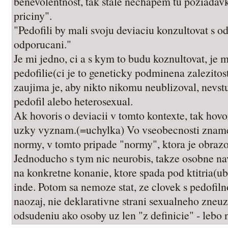
benevolentnost, tak stale nechapem tu poziadavk
priciny".
"Pedofili by mali svoju deviaciu konzultovat s o
odporucani."
Je mi jedno, ci a s kym to budu koznultovat, je m
pedofilie(ci je to geneticky podminena zalezitos
zaujima je, aby nikto nikomu neublizoval, nevst
pedofil alebo heterosexual.
Ak hovoris o deviacii v tomto kontexte, tak hovo
uzky vyznam.(=uchylka) Vo vseobecnosti zname
normy, v tomto pripade "normy", ktora je obraz
Jednoducho s tym nic neurobis, takze osobne nav
na konkretne konanie, ktore spada pod ktitria(ub
inde. Potom sa nemoze stat, ze clovek s pedofiln
naozaj, nie deklarativne strani sexualneho zneuzi
odsudeniu ako osoby uz len "z definicie" - lebo 