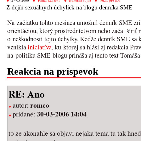
27-03-2006
Tomáš Zavacký
Kultúrna vojna
verzia pre tlač
Z dejín sexuálnych úchyliek na blogu denníka SME
Na začiatku tohto mesiaca umožnil denník SME zria
orientáciou, ktorý prostredníctvom neho začal šíri
o neškodnosti tejto úchylky. Keďže denník SME sa k 
vznikla
iniciatíva
, ku ktorej sa hlási aj redakcia Pr
na politiku SME-blogu prináša aj tento text Tomáš
Reakcia na príspevok
RE: Ano
romco
autor:
30-03-2006 14:04
pridané:
to ze akonahle sa objavi nejaka tema tu tak hne