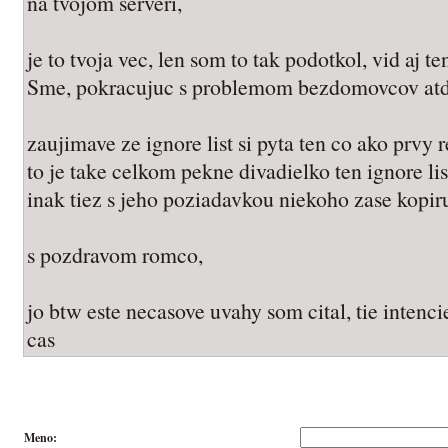
na tvojom serveri,
je to tvoja vec, len som to tak podotkol, vid aj t
Sme, pokracujuc s problemom bezdomovcov atd a
zaujimave ze ignore list si pyta ten co ako prvy 
to je take celkom pekne divadielko ten ignore lis
inak tiez s jeho poziadavkou niekoho zase kopiru
s pozdravom romco,
jo btw este necasove uvahy som cital, tie intenci
cas
Meno: