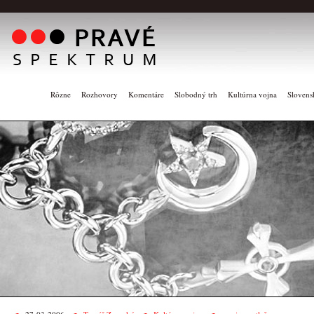
Rôzne
Rozhovory
Komentáre
Slobodný trh
Kultúrna vojna
Slovens