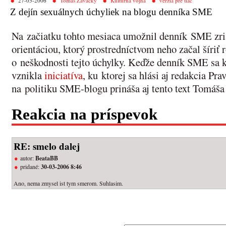
27-03-2006
Tomáš Zavacký
Kultúrna vojna
verzia pre tlač
Z dejín sexuálnych úchyliek na blogu denníka SME
Na začiatku tohto mesiaca umožnil denník SME zria
orientáciou, ktorý prostredníctvom neho začal šíri
o neškodnosti tejto úchylky. Keďže denník SME sa k 
vznikla
iniciatíva
, ku ktorej sa hlási aj redakcia Pr
na politiku SME-blogu prináša aj tento text Tomáš
Reakcia na príspevok
RE: smelo dalej
autor:
BeataBB
pridané:
30-03-2006 8:46
Ano, nema zmysel ist tym smerom. Suhlasim.