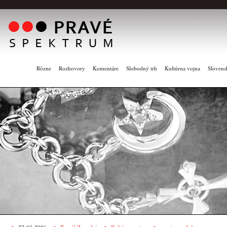
Rôzne
Rozhovory
Komentáre
Slobodný trh
Kultúrna vojna
Slovens