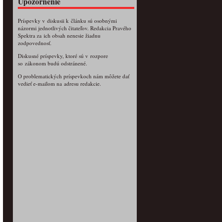
Upozornenie
Príspevky v diskusii k článku sú osobnými
názormi jednotlivých čitateľov. Redakcia Pravého
Spektra za ich obsah nenesie žiadnu
zodpovednosť.
Diskusné príspevky, ktoré sú v rozpore
so zákonom budú odstránené.
O problematických príspevkoch nám môžete dať
vedieť e-mailom na adresu redakcie.