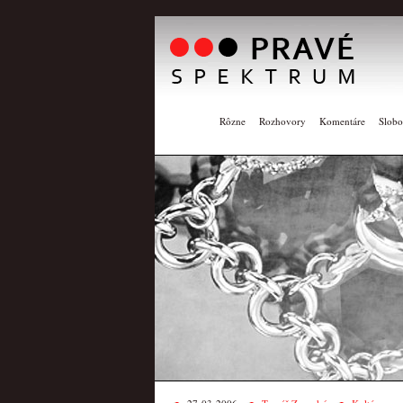
Rôzne
Rozhovory
Komentáre
Slobo