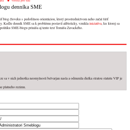
jna
verzia pre tlač
 blogu denníka SME
 blog človeku s pedofilnou orientáciou, ktorý prostredníctvom neho začal šíriť
y. Keďže denník SME sa k problému postavil alibisticky, vznikla
iniciatíva
, ku ktorej sa
 politiku SME-blogu prináša aj tento text Tomáša Zavackého.
, ze sa v nich jednotka neomylnosti belvarjan nasla a odmenila dielka stratou statutu VIP je
ne platneho rezimu.