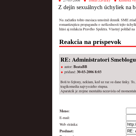
27-03-2006
Tomáš Zavacký
Kultúrna vo
Z dejín sexuálnych úchyliek na
Na začiatku tohto mesiaca umožnil denník SME zriadiť
romantizujúcu propagandu o neškodnosti tejto úchylk
hlási aj redakcia Pravého Spektra. Vlastný pohľad na
Reakcia na príspevok
RE: Administratori Smeblogu
autor:
BeataBB
pridané:
30-03-2006 8:03
Boli to fejtony, neklam, ked uz raz su dane linky. To
tragikomedia najvyssieho stupna.
Aparatcik je zrejme mentalita nezavisla od momental
Meno:
E-mail:
Web stránka:
Predmet: