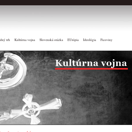
dný trh
Kultúrna vojna
Slovenská otázka
EUtópia
Ideológia
Ficoviny