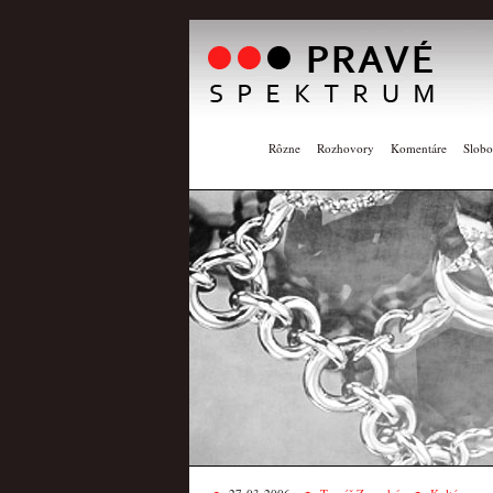
Rôzne
Rozhovory
Komentáre
Slobo