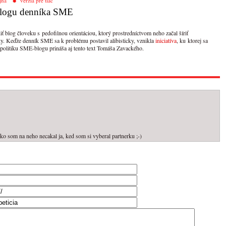
jna
verzia pre tlač
 blogu denníka SME
 blog človeku s pedofilnou orientáciou, ktorý prostredníctvom neho začal šíriť
y. Keďže denník SME sa k problému postavil alibisticky, vznikla
iniciatíva
, ku ktorej sa
 politiku SME-blogu prináša aj tento text Tomáša Zavackého.
ako som na neho necakal ja, ked som si vyberal partnerku ;-)