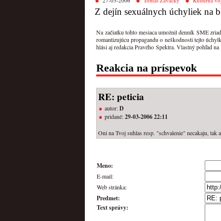
27-03-2006
Tomáš Zavacký
Kultúrna vo
Z dejín sexuálnych úchyliek na
Na začiatku tohto mesiaca umožnil denník SME zriadiť
romantizujúcu propagandu o neškodnosti tejto úchylk
hlási aj redakcia Pravého Spektra. Vlastný pohľad na
Reakcia na príspevok
RE: peticia
autor:
D
pridané:
29-03-2006 22:11
Oni na Tvoj suhlas resp. "schvalenie" necakaju, tak 
Meno:
E-mail:
Web stránka:
Predmet:
Text správy: