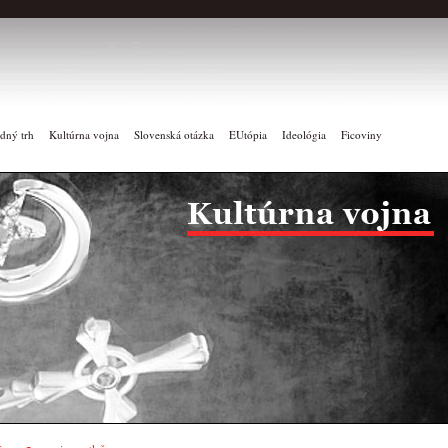
dný trh
Kultúrna vojna
Slovenská otázka
EUtópia
Ideológia
Ficoviny