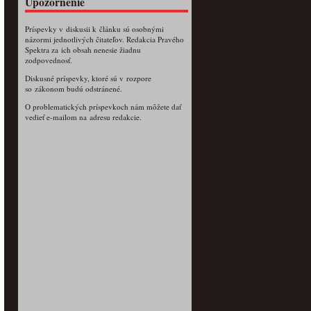
Upozornenie
Príspevky v diskusii k článku sú osobnými
názormi jednotlivých čitateľov. Redakcia Pravého
Spektra za ich obsah nenesie žiadnu
zodpovednosť.
Diskusné príspevky, ktoré sú v rozpore
so zákonom budú odstránené.
O problematických príspevkoch nám môžete dať
vedieť e-mailom na adresu redakcie.