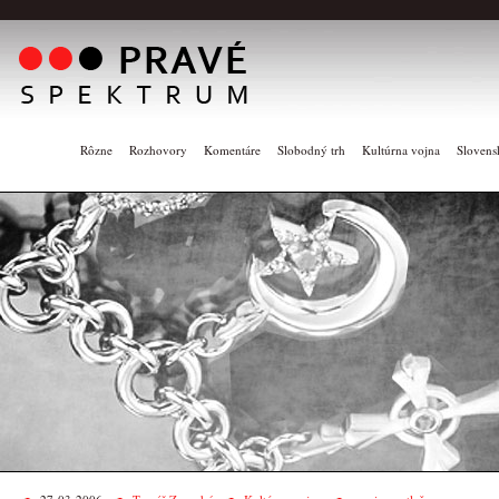
Rôzne
Rozhovory
Komentáre
Slobodný trh
Kultúrna vojna
Slovens