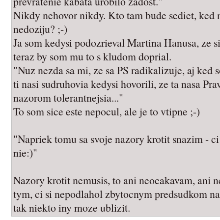
prevratenie kabata urobilo zadost."
Nikdy nehovor nikdy. Kto tam bude sediet, ked n
nedoziju? ;-)
Ja som kedysi podozrieval Martina Hanusa, ze s
teraz by som mu to s kludom doprial.
"Nuz nezda sa mi, ze sa PS radikalizuje, aj ked
ti nasi sudruhovia kedysi hovorili, ze ta nasa Pr
nazorom tolerantnejsia..."
To som sice este nepocul, ale je to vtipne ;-)
"Napriek tomu sa svoje nazory krotit snazim - c
nie:)"
Nazory krotit nemusis, to ani neocakavam, ani 
tym, ci si nepodlahol zbytocnym predsudkom na 
tak niekto iny moze ublizit.