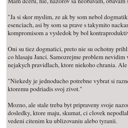
Mam dceru, nie, nazorov sa neobavam, obavam s
"Ja si skor myslim, ze ak by som nebol dogmati
esenciach, asi by som sa prave s takymito nacka
kompromisom a vysledok by bol kontraprodukti
Oni su tiez dogmatici, preto nie su ochotny prihl
co hlasaju Janci. Samozrejme problem nevidim v
nejakych pravidlach, ktore niekoho chrania. Ale
"Niekedy je jednoducho potrebne vybrat si razne
ktoremu podriadis svoj zivot."
Mozno, ale stale treba byt pripraveny svoje nazo
dosledky, ktore maju, skumat, ci clovek nepodla
vedeni citenim ku ublizovaniu alebo tyranii.