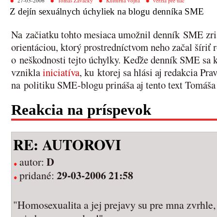
27-03-2006
Tomáš Zavacký
Kultúrna vojna
verzia pre tlač
Z dejín sexuálnych úchyliek na blogu denníka SME
Na začiatku tohto mesiaca umožnil denník SME zria
orientáciou, ktorý prostredníctvom neho začal šíri
o neškodnosti tejto úchylky. Keďže denník SME sa k 
vznikla
iniciatíva
, ku ktorej sa hlási aj redakcia Pr
na politiku SME-blogu prináša aj tento text Tomáš
Reakcia na príspevok
RE: AUTOROVI
D
autor:
29-03-2006 21:58
pridané:
"Homosexualita a jej prejavy su pre mna zvrhle