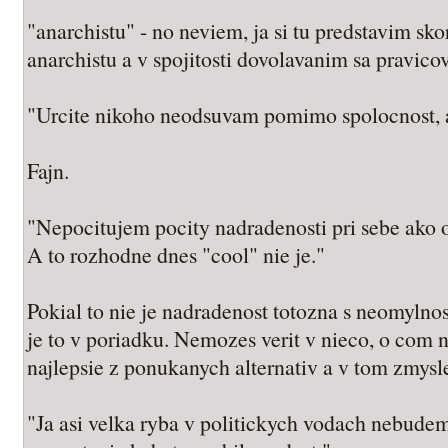
"anarchistu" - no neviem, ja si tu predstavim sk
anarchistu a v spojitosti dovolavanim sa pravicov
"Urcite nikoho neodsuvam pomimo spolocnost, ak 
Fajn.
"Nepocitujem pocity nadradenosti pri sebe ako o
A to rozhodne dnes "cool" nie je."
Pokial to nie je nadradenost totozna s neomylno
je to v poriadku. Nemozes verit v nieco, o com n
najlepsie z ponukanych alternativ a v tom zmysl
"Ja asi velka ryba v politickych vodach nebudem