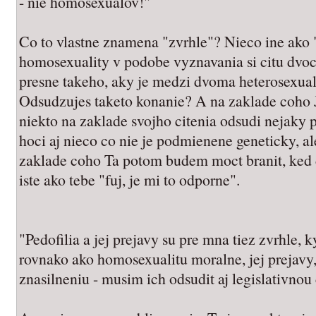
- nie homosexualov!"
Co to vlastne znamena "zvrhle"? Nieco ine ako "
homosexuality v podobe vyznavania si citu dvo
presne takeho, aky je medzi dvoma heterosexualm
Odsudzujes taketo konanie? A na zaklade coho 
niekto na zaklade svojho citenia odsudi nejaky p
hoci aj nieco co nie je podmienene geneticky, a
zaklade coho Ta potom budem moct branit, ked d
iste ako tebe "fuj, je mi to odporne".
"Pedofilia a jej prejavy su pre mna tiez zvrhle,
rovnako ako homosexualitu moralne, jej prejavy
znasilneniu - musim ich odsudit aj legislativnou