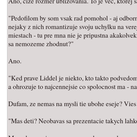
Ano, cize rozmer ublizovania. To je vec, ktorej s
"Pedofilom by som vsak rad pomohol - aj odbor
nejaky z nich romantizuje svoju uchylku na vere
miestach - tu pre mna nie je pripustna akakolvek
sa nemozeme zhodnut?"
Ano.
"Ked prave Liddel je niekto, kto takto podvedo
a ohrozuje to najcennejsie co spolocnost ma - na
Dufam, ze nemas na mysli tie ubohe eseje? Vies
"Mas deti? Neobavas sa prezentacie takych lah