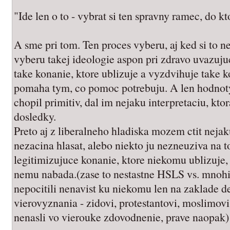
"Ide len o to - vybrat si ten spravny ramec, do k
A sme pri tom. Ten proces vyberu, aj ked si to 
vyberu takej ideologie aspon pri zdravo uvazuju
take konanie, ktore ublizuje a vyzdvihuje take k
pomaha tym, co pomoc potrebuju. A len hodnoty 
chopil primitiv, dal im nejaku interpretaciu, kt
dosledky.
Preto aj z liberalneho hladiska mozem ctit nejak
nezacina hlasat, alebo niekto ju nezneuziva na to
legitimizujuce konanie, ktore niekomu ublizuje
nemu nabada.(zase to nestastne HSLS vs. mnohi k
nepocitili nenavist ku niekomu len na zaklade d
vierovyznania - zidovi, protestantovi, moslimovi
nenasli vo vierouke zdovodnenie, prave naopak)