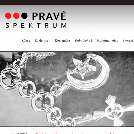
Rôzne
Rozhovory
Komentáre
Slobodný trh
Kultúrna vojna
Slovens