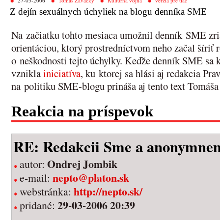
27-03-2006
Tomáš Zavacký
Kultúrna vojna
verzia pre tlač
Z dejín sexuálnych úchyliek na blogu denníka SME
Na začiatku tohto mesiaca umožnil denník SME zria
orientáciou, ktorý prostredníctvom neho začal šíri
o neškodnosti tejto úchylky. Keďže denník SME sa k 
vznikla
iniciatíva
, ku ktorej sa hlási aj redakcia Pr
na politiku SME-blogu prináša aj tento text Tomáš
Reakcia na príspevok
RE: Redakcii Sme a anonymnem
Ondrej Jombik
autor:
nepto@platon.sk
e-mail:
http://nepto.sk/
webstránka:
29-03-2006 20:39
pridané: